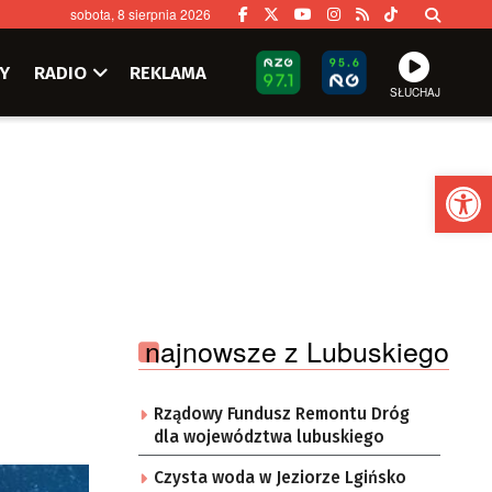
sobota, 8 sierpnia 2026
Y
RADIO
REKLAMA
SŁUCHAJ
Ot
najnowsze z Lubuskiego
Rządowy Fundusz Remontu Dróg
dla województwa lubuskiego
Czysta woda w Jeziorze Lgińsko