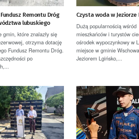
Fundusz Remontu Dróg
Czysta woda w Jeziorze
wództwa lubuskiego
Dużą popularnością wśród
e gmin, które znalazły się
mieszkańców i turystów cie
rezerwowej, otrzyma dotację
ośrodek wypoczynkowy w Lg
go Fundusz Remontu Dróg.
miejsce w gminie Wschowa
szczędności po
Jeziorem Lgińsko,...
h,...