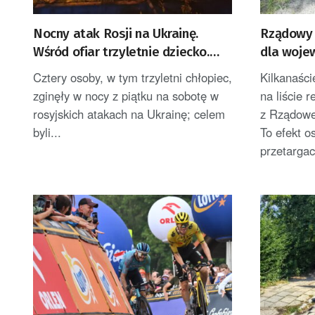
Nocny atak Rosji na Ukrainę.
Rządowy 
Wśród ofiar trzyletnie dziecko.
dla woje
Zełenski zabrał głos
Cztery osoby, w tym trzyletni chłopiec,
Kilkanaści
zginęły w nocy z piątku na sobotę w
na liście 
rosyjskich atakach na Ukrainę; celem
z Rządowe
byli...
To efekt o
przetargac