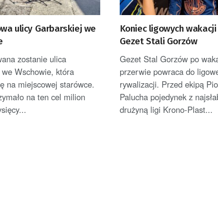
wa ulicy Garbarskiej we
Koniec ligowych wakacji
e
Gezet Stali Gorzów
ana zostanie ulica
Gezet Stal Gorzów po waka
 we Wschowie, która
przerwie powraca do ligowe
ię na miejscowej starówce.
rywalizacji. Przed ekipą Pio
zymało na ten cel milion
Palucha pojedynek z najsła
sięcy...
drużyną ligi Krono-Plast...