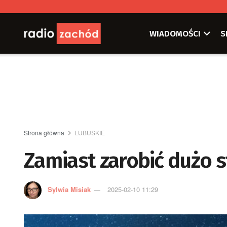
WIADOMOŚCI
S
Strona główna
LUBUSKIE
Zamiast zarobić dużo s
Sylwia Misiak
2025-02-10 11:29