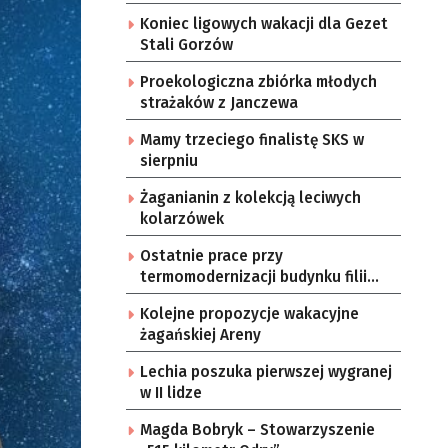
Koniec ligowych wakacji dla Gezet
Stali Gorzów
Proekologiczna zbiórka młodych
strażaków z Janczewa
Mamy trzeciego finalistę SKS w
sierpniu
Żaganianin z kolekcją leciwych
kolarzówek
Ostatnie prace przy
termomodernizacji budynku filii
żarskiego przedszkola Bajka
Kolejne propozycje wakacyjne
żagańskiej Areny
Lechia poszuka pierwszej wygranej
w II lidze
Magda Bobryk – Stowarzyszenie