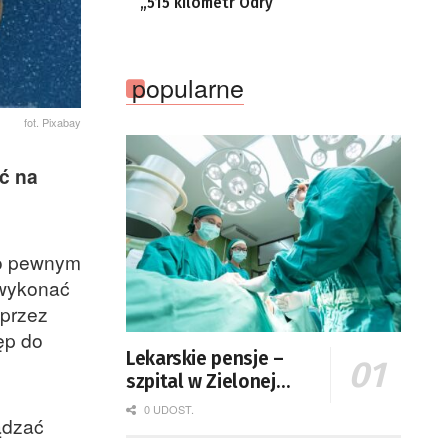
„515 kilometr Odry”
popularne
fot. Pixabay
ić na
po pewnym
 wykonać
 przez
ęp do
Lekarskie pensje –
szpital w Zielonej
Górze podaje dane
0 UDOST.
ządzać