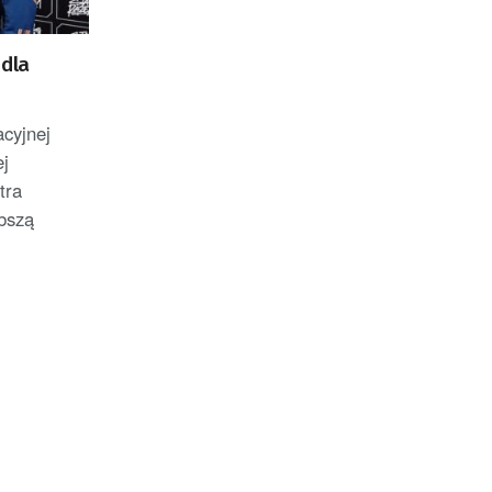
 dla
cyjnej
j
tra
bszą