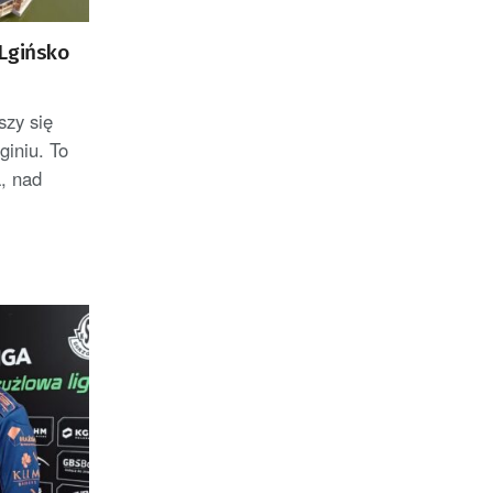
 Lgińsko
szy się
iniu. To
, nad