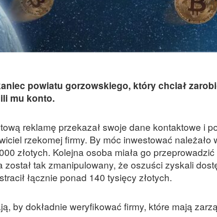
kaniec powiatu gorzowskiego, który chciał zarob
li mu konto.
etową reklamę przekazał swoje dane kontaktowe i 
wiciel rzekomej firmy. By móc inwestować należało
000 złotych. Kolejna osoba miała go przeprowadzić
a został tak zmanipulowany, że oszuści zyskali dost
racił łącznie ponad 140 tysięcy złotych.
ają, by dokładnie weryfikować firmy, które mają zar