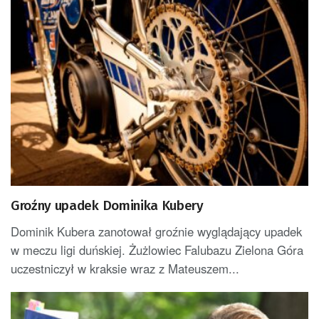
Groźny upadek Dominika Kubery
Dominik Kubera zanotował groźnie wyglądający upadek
w meczu ligi duńskiej. Żużlowiec Falubazu Zielona Góra
uczestniczył w kraksie wraz z Mateuszem...