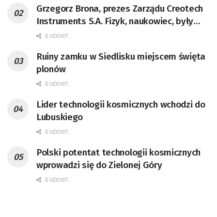
Grzegorz Brona, prezes Zarządu Creotech
Instruments S.A. Fizyk, naukowiec, były
pracownik CERN w Genewie,
0 UDOST.
przedsiębiorca i nauczyciel akademicki,
Ruiny zamku w Siedlisku miejscem święta
doktor habilitowany nauk fizycznych,
plonów
koordynator Rady Sektorowej ds.
Kompetencji Przemysłu Lotniczo-
0 UDOST.
Kosmicznego oraz członek Komitetu
Lider technologii kosmicznych wchodzi do
Badań Kosmicznych i Satelitarnych PAN.
Lubuskiego
0 UDOST.
Polski potentat technologii kosmicznych
wprowadzi się do Zielonej Góry
0 UDOST.