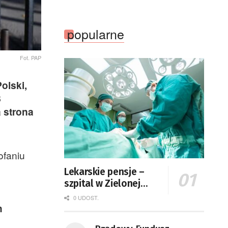
popularne
Fot. PAP
olski,
8
 strona
ofaniu
Lekarskie pensje –
szpital w Zielonej
Górze podaje dane
0 UDOST.
h