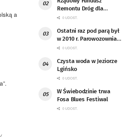
Rządowy Fundusz
Remontu Dróg dla
olską a
województwa lubuskiego
0 UDOST.
Ostatni raz pod parą był
w 2010 r. Parowozownia
Wolsztyn rozpocznie
0 UDOST.
remont unikatowego Tr5-
Czysta woda w Jeziorze
65
Lgińsko
0 UDOST.
a”.
W Świebodzinie trwa
Fosa Blues Festiwal
0 UDOST.
y