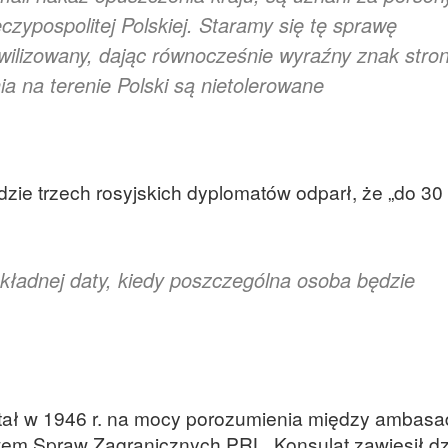
zypospolitej Polskiej. Staramy się tę sprawę
ilizowany, dając równocześnie wyraźny znak stron
ia na terenie Polski są nietolerowane
zie trzech rosyjskich dyplomatów odparł, że „do 30 
kładnej daty, kiedy poszczególna osoba będzie
tał w 1946 r. na mocy porozumienia między ambas
wem Spraw Zagranicznych PRL. Konsulat zawiesił dz