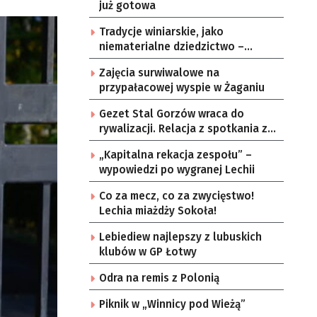
już gotowa
Tradycje winiarskie, jako
niematerialne dziedzictwo –
konsultacje i projekt
Zajęcia surwiwalowe na
przypałacowej wyspie w Żaganiu
Gezet Stal Gorzów wraca do
rywalizacji. Relacja z spotkania z
częstochowskimi lwami u nas!
„Kapitalna rekacja zespołu” –
wypowiedzi po wygranej Lechii
Co za mecz, co za zwycięstwo!
Lechia miażdży Sokoła!
Lebiediew najlepszy z lubuskich
klubów w GP Łotwy
Odra na remis z Polonią
Piknik w „Winnicy pod Wieżą”