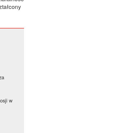
ształcony
za
osji w