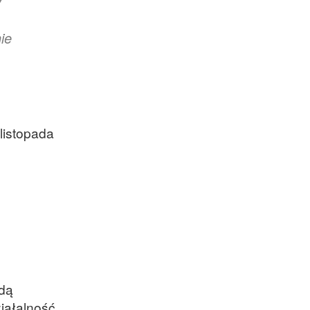
ie
listopada
adą
iałalność