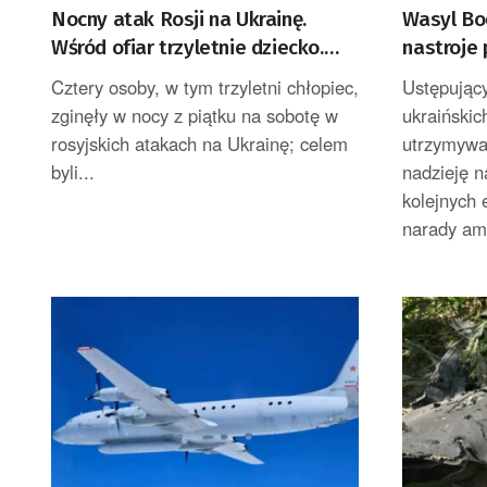
Nocny atak Rosji na Ukrainę.
Wasyl Bo
Wśród ofiar trzyletnie dziecko.
nastroje 
Zełenski zabrał głos
decyzje 
Cztery osoby, w tym trzyletni chłopiec,
Ustępujący
zginęły w nocy z piątku na sobotę w
ukraińskic
rosyjskich atakach na Ukrainę; celem
utrzymywać
byli...
nadzieję n
kolejnych
narady am