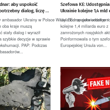
dnar: aby uspokoić
Szefowa KE: Udostępni
potrzebny dialog, liczę na
Ukrainie kolejne 1,4 mld 
o kolejnych ekshumacjach
zamrożonych rosyjskich
 ambasador Ukrainy w Polsce Wasyl Bodnar potwierdził w roz
Unia Europejska udostępni 
h oba kraje muszą
kolejne 1,4 miliarda euro z
 stały dialog i wyraził
zamrożonych rosyjskich ak
a szybkie decyzje w sprawie
Poinformowała o tym szefo
 ekshumacji. PAP: Podczas
Europejskiej Ursula von...
basadorów...