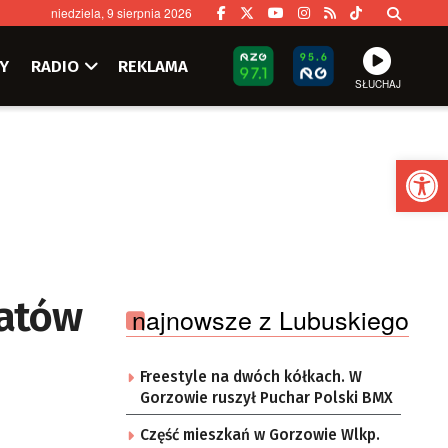
niedziela, 9 sierpnia 2026
Y
RADIO
REKLAMA
SŁUCHAJ
Ot
matów
najnowsze z Lubuskiego
Freestyle na dwóch kółkach. W
Gorzowie ruszył Puchar Polski BMX
Część mieszkań w Gorzowie Wlkp.