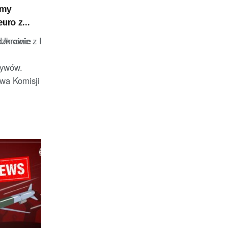
amy
euro z
 aktywów
mowie z PAP, że obejmie stanowisko wiceministra spraw zagr
Ukrainie
tywów.
wa Komisji