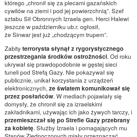
którego „chronił się za plecami gazańskich
cywilów na ziemi i pod jej powierzchnią”. Szef
sztabu Sił Obronnych Izraela gen. Herci Halewi
jeszcze w październiku ub.r. ogłosił,
że Sinwar jest już „chodzącym trupem”.
Zabity
terrorysta słynął z rygorystycznego
przestrzegania środków ostrożności
. Od roku
ukrywał się prawdopodobnie w gęstej sieci
tuneli pod Strefą Gazy. Nie pokazywał się
publicznie, unikał korzystania z urządzeń
elektronicznych,
ze światem komunikował się
przez posłańców
. W mediach pojawiały się
domysły, że chronił się za izraelskimi
zakładnikami, używając ich jako żywych tarczy, i
przemieszczał się po Strefie Gazy przebrany
za kobietę
. Służby Izraela i pomagających mu
Stanów Zjednoczonych miały przeznaczać