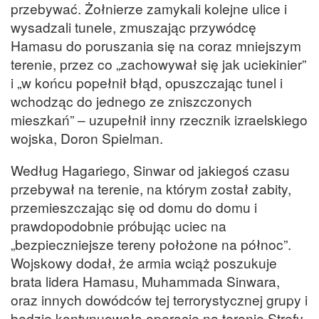
przebywać. Żołnierze zamykali kolejne ulice i
wysadzali tunele, zmuszając przywódcę
Hamasu do poruszania się na coraz mniejszym
terenie, przez co „zachowywał się jak uciekinier”
i „w końcu popełnił błąd, opuszczając tunel i
wchodząc do jednego ze zniszczonych
mieszkań” – uzupełnił inny rzecznik izraelskiego
wojska, Doron Spielman.
Według Hagariego, Sinwar od jakiegoś czasu
przebywał na terenie, na którym został zabity,
przemieszczając się od domu do domu i
prawdopodobnie próbując uciec na
„bezpieczniejsze tereny położone na północ”.
Wojskowy dodał, że armia wciąż poszukuje
brata lidera Hamasu, Muhammada Sinwara,
oraz innych dowódców tej terrorystycznej grupy i
będzie kontynuowała operacje na terenie Strefy