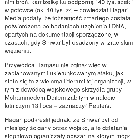
nim broń, kamizelkę kuloodporną i 40 tys. szekli
w gotówce (ok. 40 tys. zł) – powiedział Hagari.
Media podały, że tożsamość zmarłego została
potwierdzona po badaniach uzębienia i DNA,
opartych na dokumentacji sporządzonej w
czasach, gdy Sinwar był osadzony w izraelskim
więzieniu.
Przywódca Hamasu nie zginął więc w
zaplanowanym i ukierunkowanym ataku, jak
stało się to z wieloma liderami tej organizacji, w
tym z dowódcą wojskowego skrzydła grupy
Mohammedem Deifem zabitym w nalocie
lotniczym 13 lipca – zaznaczył Reuters.
Hagari podkreślił jednak, że Sinwar był od
miesięcy ścigany przez wojsko, a te działania
stopniowo ograniczały obszar, na którym mógł