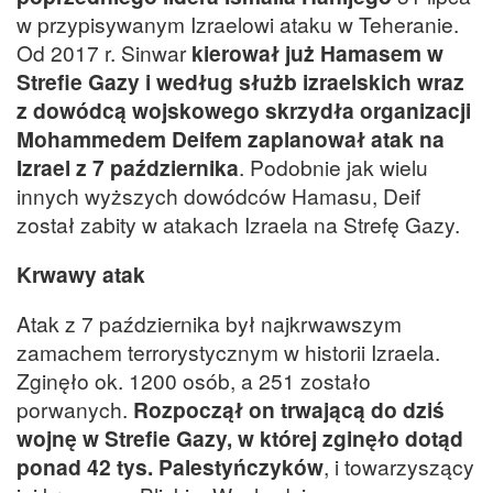
w przypisywanym Izraelowi ataku w Teheranie.
Od 2017 r. Sinwar
kierował już Hamasem w
Strefie Gazy i według służb izraelskich wraz
z dowódcą wojskowego skrzydła organizacji
Mohammedem Deifem zaplanował atak na
Izrael z 7 października
. Podobnie jak wielu
innych wyższych dowódców Hamasu, Deif
został zabity w atakach Izraela na Strefę Gazy.
Krwawy atak
Atak z 7 października był najkrwawszym
zamachem terrorystycznym w historii Izraela.
Zginęło ok. 1200 osób, a 251 zostało
porwanych.
Rozpoczął on trwającą do dziś
wojnę w Strefie Gazy, w której zginęło dotąd
ponad 42 tys. Palestyńczyków
, i towarzyszący