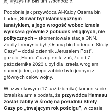
jej kryzys na Bliskim Wschodzie.
Podobnie jak przywódca Al-Kaidy Osama bin
Laden,
Sinwar był islamistycznym
fanatykiem, a jego wrogość wobec Izraela
wynikała głównie z pobudek religijnych, nie
politycznych
– skomentowała stacja CNN.
Zabity terrorysta był „Osamą bin Ladenem Strefy
Gazy” – dodał dziennik „Jerusalem Post”,
gazeta „Haarec” uzupełniła zaś, że od 7
października 2023 r. był dla Izraela wrogiem
numer jeden, a jego zabicie było jednym z
głównych celów wojny.
W czwartkowym (17 października) komunikacie
izraelska armia podała, że
przywódca Hamasu
został zabity w środę na południu Strefy
Gazy po „trwającym rok pościgu”
, w czasie