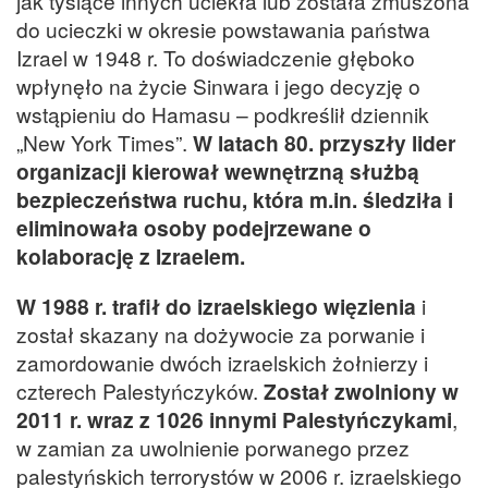
jak tysiące innych uciekła lub została zmuszona
do ucieczki w okresie powstawania państwa
Izrael w 1948 r. To doświadczenie głęboko
wpłynęło na życie Sinwara i jego decyzję o
wstąpieniu do Hamasu – podkreślił dziennik
„New York Times”.
W latach 80. przyszły lider
organizacji kierował wewnętrzną służbą
bezpieczeństwa ruchu, która m.in. śledziła i
eliminowała osoby podejrzewane o
kolaborację z Izraelem.
W 1988 r. trafił do izraelskiego więzienia
i
został skazany na dożywocie za porwanie i
zamordowanie dwóch izraelskich żołnierzy i
czterech Palestyńczyków.
Został zwolniony w
2011 r. wraz z 1026 innymi Palestyńczykami
,
w zamian za uwolnienie porwanego przez
palestyńskich terrorystów w 2006 r. izraelskiego