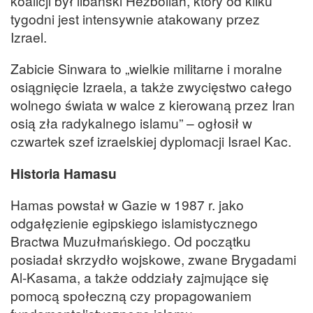
koalicji był libański Hezbollah, który od kilku
tygodni jest intensywnie atakowany przez
Izrael.
Zabicie Sinwara to „wielkie militarne i moralne
osiągnięcie Izraela, a także zwycięstwo całego
wolnego świata w walce z kierowaną przez Iran
osią zła radykalnego islamu” – ogłosił w
czwartek szef izraelskiej dyplomacji Israel Kac.
Historia Hamasu
Hamas powstał w Gazie w 1987 r. jako
odgałęzienie egipskiego islamistycznego
Bractwa Muzułmańskiego. Od początku
posiadał skrzydło wojskowe, zwane Brygadami
Al-Kasama, a także oddziały zajmujące się
pomocą społeczną czy propagowaniem