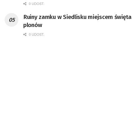
Kompetencji Przemysłu Lotniczo-
0 UDOST.
Kosmicznego oraz członek Komitetu
Ruiny zamku w Siedlisku miejscem święta
Badań Kosmicznych i Satelitarnych PAN.
plonów
0 UDOST.