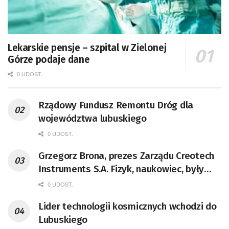
Lekarskie pensje – szpital w Zielonej
Górze podaje dane
0 UDOST.
Rządowy Fundusz Remontu Dróg dla
województwa lubuskiego
0 UDOST.
Grzegorz Brona, prezes Zarządu Creotech
Instruments S.A. Fizyk, naukowiec, były
pracownik CERN w Genewie,
0 UDOST.
przedsiębiorca i nauczyciel akademicki,
Lider technologii kosmicznych wchodzi do
doktor habilitowany nauk fizycznych,
Lubuskiego
koordynator Rady Sektorowej ds.