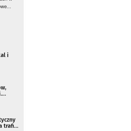
owe...
al i
ów,
.
k 2026
tyczny
 trafiła