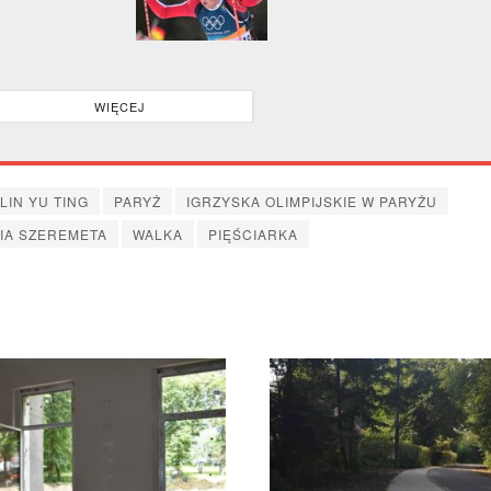
no i
do szpitala
WIĘCEJ
LIN YU TING
PARYŻ
IGRZYSKA OLIMPIJSKIE W PARYŻU
IA SZEREMETA
WALKA
PIĘŚCIARKA