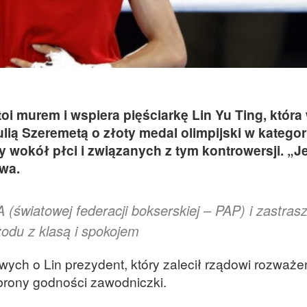
oi murem i wspiera pięściarkę Lin Yu Ting, która
lią Szeremetą o złoty medal olimpijski w kategori
y wokół płci i związanych z tym kontrowersji. „
wa.
 (światowej federacji bokserskiej – PAP) i zastras
rzodu z klasą i spokojem
ych o Lin prezydent, który zalecił rządowi rozważe
brony godności zawodniczki.