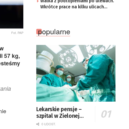
Walka z podtopieniami po ulewach.
Wkrótce prace na kilku ulicach
Gorzowa
popularne
Fot. PAP
 w
i 57 kg,
Jesteśmy
zania
Lekarskie pensje –
nie
szpital w Zielonej
Górze podaje dane
0 UDOST.