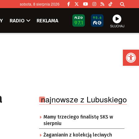
sobota, 8 sierpnia 2026
Y
RADIO
REKLAMA
SŁUCHAJ
Ot
a
najnowsze z Lubuskiego
Mamy trzeciego finalistę SKS w
sierpniu
Żaganianin z kolekcją leciwych