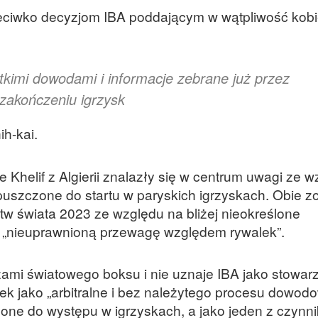
zeciwko decyzjom IBA poddającym w wątpliwość kob
kimi dowodami i informacje zebrane już przez
zakończeniu igrzysk
ih-kai.
ne Khelif z Algierii znalazły się w centrum uwagi ze 
puszczone do startu w paryskich igrzyskach. Obie z
tw świata 2023 ze względu na bliżej nieokreślone
im „nieuprawnioną przewagę względem rywalek”.
zami światowego boksu i nie uznaje IBA jako stowar
ek jako „arbitralne i bez należytego procesu dowod
zone do występu w igrzyskach, a jako jeden z czynn