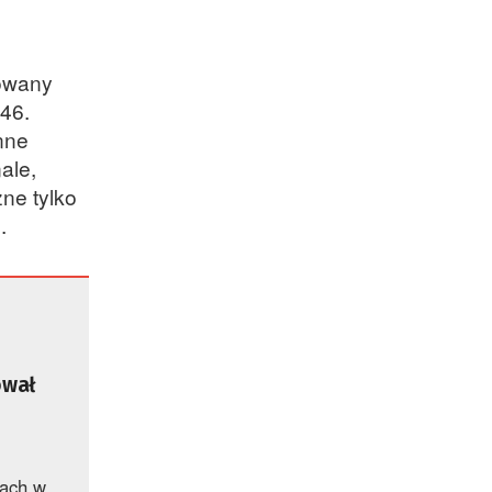
dowany
 46.
Inne
ale,
ne tylko
.
ował
kach w