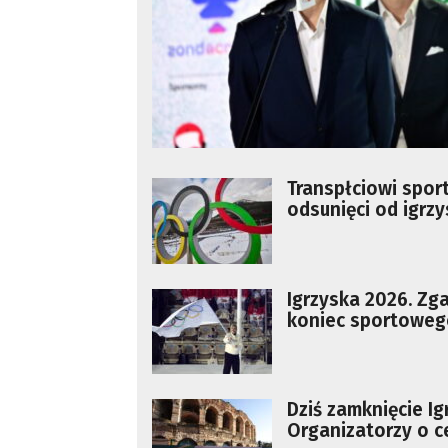
Transpłciowi spor
odsunięci od igrzy
decyzja MKOl
Igrzyska 2026. Zga
koniec sportoweg
[AKTUALIZACJA]
Dziś zamknięcie Ig
Organizatorzy o c