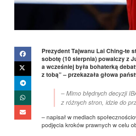
Prezydent Tajwanu Lai Ching-te st
sobotę (10 sierpnia) powalczy z Ju
a wcześniej była bohaterką debat
z tobą” – przekazała głowa państ
– Mimo błędnych decyzji IBA
z różnych stron, idzie do p
– napisał w mediach społecznościow
podjęcia kroków prawnych w celu o