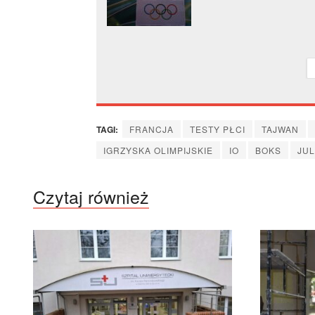
Weronie: czar, pięk
zabawa
TAGI:
FRANCJA
TESTY PŁCI
TAJWAN
IGRZYSKA OLIMPIJSKIE
IO
BOKS
JUL
Czytaj również