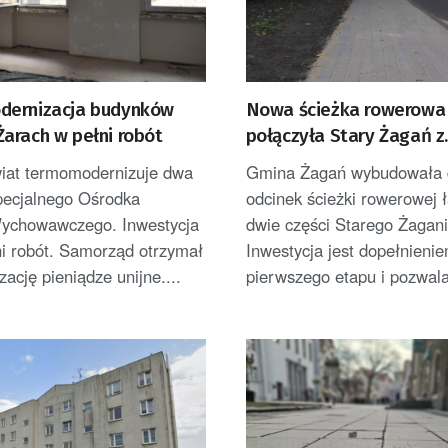
ernizacja budynków
Nowa ścieżka rowerowa
arach w pełni robót
połączyła Stary Żagań z
Żaganówkiem
wiat termomodernizuje dwa
Gmina Żagań wybudowała 
pecjalnego Ośrodka
odcinek ścieżki rowerowej 
ychowawczego. Inwestycja
dwie części Starego Żagani
ni robót. Samorząd otrzymał
Inwestycja jest dopełnieni
izację pieniądze unijne....
pierwszego etapu i pozwala