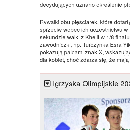
decydujących uznano określenie płc
Rywalki obu pięściarek, które dotar
sprzeciw wobec ich uczestnictwu w 
sekundzie walki z Khelif w 1/8 finał
zawodniczki, np. Turczynka Esra Yil
pokazują palcami znak X, wskazując
dla kobiet, choć zdarza się, że ma
Igrzyska Olimpijskie 20