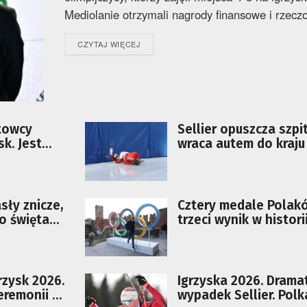
Mediolanie otrzymali nagrody finansowe i rzecz
DETAILS
CZYTAJ WIĘCEJ
towcy
Sellier opuszcza szpit
sk. Jest
wraca autem do kraju
sły znicze,
Cztery medale Polak
o święta
trzeci wynik w historii
Podsumowanie Igrzys
rzysk 2026.
Igrzyska 2026. Drama
eremonii w
wypadek Sellier. Polka