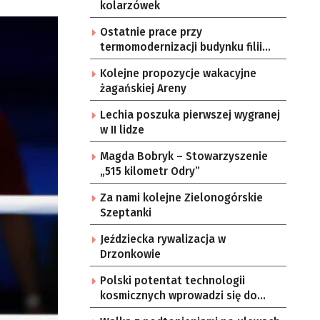
kolarzówek
Ostatnie prace przy
termomodernizacji budynku filii
przedszkola Bajka
Kolejne propozycje wakacyjne
żagańskiej Areny
Lechia poszuka pierwszej wygranej
w II lidze
Magda Bobryk – Stowarzyszenie
„515 kilometr Odry”
Za nami kolejne Zielonogórskie
Szeptanki
Jeździecka rywalizacja w
Drzonkowie
Polski potentat technologii
kosmicznych wprowadzi się do
Zielonej Góry