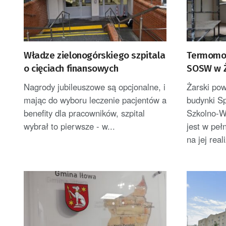
Władze zielonogórskiego szpitala
Termomod
o cięciach finansowych
SOSW w Ż
Nagrody jubileuszowe są opcjonalne, i
Żarski po
mając do wyboru leczenie pacjentów a
budynki S
benefity dla pracowników, szpital
Szkolno-W
wybrał to pierwsze - w...
jest w peł
na jej real