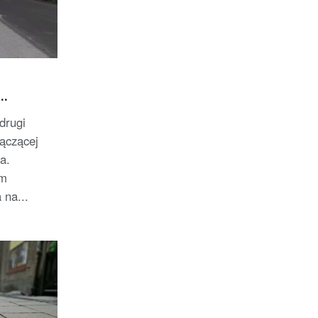
drugi
łączącej
a.
em
 na...