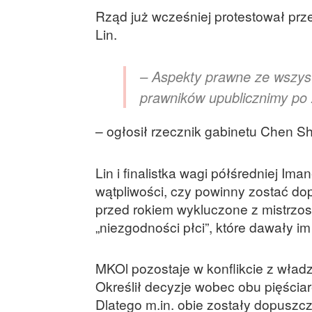
Rząd już wcześniej protestował pr
Lin.
– Aspekty prawne ze wszyst
prawników upublicznimy po 
– ogłosił rzecznik gabinetu Chen Sh
Lin i finalistka wagi półśredniej Ima
wątpliwości, czy powinny zostać do
przed rokiem wykluczone z mistrzos
„niezgodności płci”, które dawały 
MKOl pozostaje w konflikcie z wład
Określił decyzje wobec obu pięściar
Dlatego m.in. obie zostały dopuszc