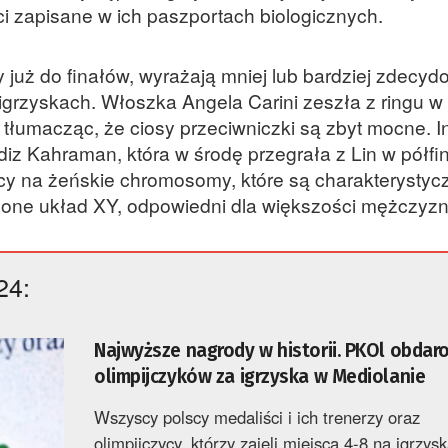
i zapisane w ich paszportach biologicznych.
ły już do finałów, wyrażają mniej lub bardziej zdecy
igrzyskach. Włoszka Angela Carini zeszła z ringu w
u tłumacząc, że ciosy przeciwniczki są zbyt mocne. 
diz Kahraman, która w środę przegrała z Lin w półfin
y na żeńskie chromosomy, które są charakterystycz
ją one układ XY, odpowiedni dla większości mężczyzn
24:
Najwyższe nagrody w historii. PKOl obdar
olimpijczyków za igrzyska w Mediolanie
Wszyscy polscy medaliści i ich trenerzy oraz
olimpijczycy, którzy zajęli miejsca 4-8 na igrzys