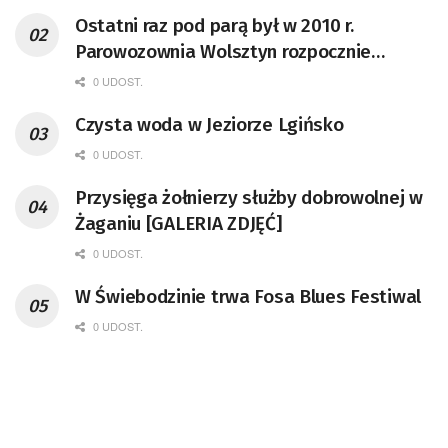
Ostatni raz pod parą był w 2010 r.
Parowozownia Wolsztyn rozpocznie
remont unikatowego Tr5-65
0 UDOST.
Czysta woda w Jeziorze Lgińsko
0 UDOST.
Przysięga żołnierzy służby dobrowolnej w
Żaganiu [GALERIA ZDJĘĆ]
0 UDOST.
W Świebodzinie trwa Fosa Blues Festiwal
0 UDOST.