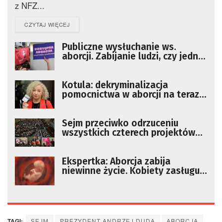
z NFZ...
DETAILS
CZYTAJ WIĘCEJ
Publiczne wysłuchanie ws.
aborcji. Zabijanie ludzi, czy jedna
z fundamentalnych wolności
człowieka?
Kotula: dekryminalizacja
pomocnictwa w aborcji na teraz,
liberalizacja – na później
Sejm przeciwko odrzuceniu
wszystkich czterech projektów
ustaw dotyczących aborcji
Ekspertka: Aborcja zabija
niewinne życie. Kobiety zasługują
na coś lepszego
TAGI:
SEJM
PREZYDENT ANDRZEJ DUDA
ABORCJA