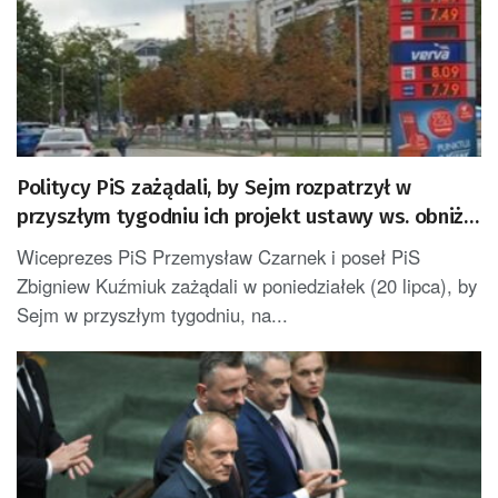
Politycy PiS zażądali, by Sejm rozpatrzył w
przyszłym tygodniu ich projekt ustawy ws. obniżki
cen paliw
Wiceprezes PiS Przemysław Czarnek i poseł PiS
Zbigniew Kuźmiuk zażądali w poniedziałek (20 lipca), by
Sejm w przyszłym tygodniu, na...