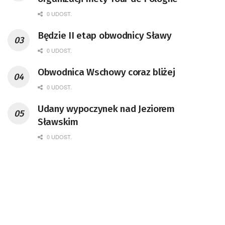
0 UDOST.
Będzie II etap obwodnicy Sławy
0 UDOST.
Obwodnica Wschowy coraz bliżej
0 UDOST.
Udany wypoczynek nad Jeziorem
Sławskim
0 UDOST.