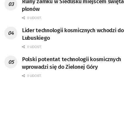
Ruiny zamku w Siedlisku miejscem święta
doktor habilitowany nauk fizycznych,
plonów
koordynator Rady Sektorowej ds.
Kompetencji Przemysłu Lotniczo-
0 UDOST.
Kosmicznego oraz członek Komitetu
Lider technologii kosmicznych wchodzi do
Badań Kosmicznych i Satelitarnych PAN.
Lubuskiego
0 UDOST.
Polski potentat technologii kosmicznych
wprowadzi się do Zielonej Góry
0 UDOST.