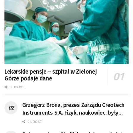
Lekarskie pensje – szpital w Zielonej
Górze podaje dane
0 UDOST.
Grzegorz Brona, prezes Zarządu Creotech
Instruments S.A. Fizyk, naukowiec, były
pracownik CERN w Genewie,
0 UDOST.
przedsiębiorca i nauczyciel akademicki,