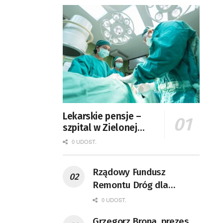
Lekarskie pensje –
szpital w Zielonej
Górze podaje dane
0 UDOST.
Rządowy Fundusz
Remontu Dróg dla
województwa lubuskiego
0 UDOST.
Grzegorz Brona, prezes