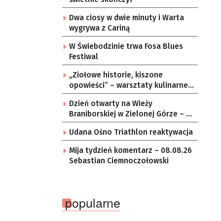
Dwa ciosy w dwie minuty i Warta
wygrywa z Cariną
W Świebodzinie trwa Fosa Blues
Festiwal
„Ziołowe historie, kiszone
opowieści” – warsztaty kulinarne w
zielonogórskich sołectwach
Dzień otwarty na Wieży
Braniborskiej w Zielonej Górze – po
raz ostatni w tym roku
Udana Ośno Triathlon reaktywacja
Mija tydzień komentarz – 08.08.26
Sebastian Ciemnoczołowski
popularne