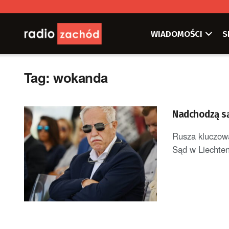
WIADOMOŚCI
S
Tag:
wokanda
Nadchodzą są
Rusza kluczowa
Sąd w Liechtens