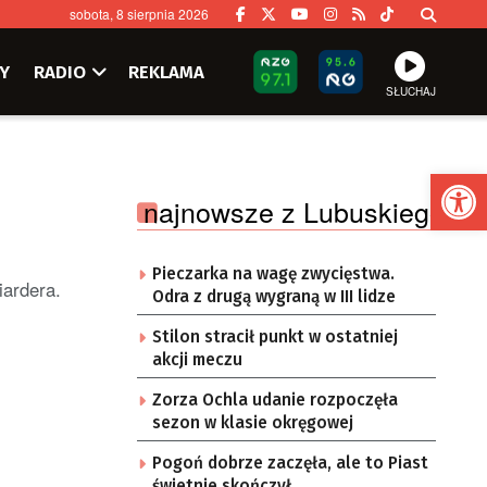
sobota, 8 sierpnia 2026
Y
RADIO
REKLAMA
SŁUCHAJ
Ot
najnowsze z Lubuskiego
Pieczarka na wagę zwycięstwa.
iardera.
Odra z drugą wygraną w III lidze
Stilon stracił punkt w ostatniej
akcji meczu
Zorza Ochla udanie rozpoczęła
sezon w klasie okręgowej
Pogoń dobrze zaczęła, ale to Piast
świetnie skończył