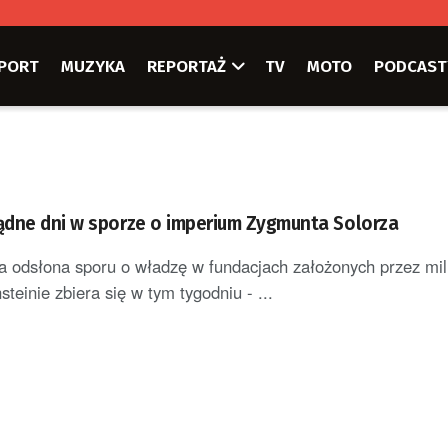
PORT
MUZYKA
REPORTAŻ
TV
MOTO
PODCAST
dne dni w sporze o imperium Zygmunta Solorza
 odsłona sporu o władzę w fundacjach założonych przez mil
teinie zbiera się w tym tygodniu - ...