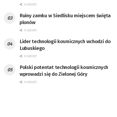
pracownik CERN w Genewie,
0 UDOST.
przedsiębiorca i nauczyciel akademicki,
Ruiny zamku w Siedlisku miejscem święta
doktor habilitowany nauk fizycznych,
plonów
koordynator Rady Sektorowej ds.
Kompetencji Przemysłu Lotniczo-
0 UDOST.
Kosmicznego oraz członek Komitetu
Lider technologii kosmicznych wchodzi do
Badań Kosmicznych i Satelitarnych PAN.
Lubuskiego
0 UDOST.
Polski potentat technologii kosmicznych
wprowadzi się do Zielonej Góry
0 UDOST.