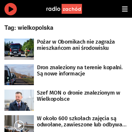
Tag:
wielkopolska
Pożar w Obornikach nie zagraża
mieszkańcom ani środowisku
Dron znaleziony na terenie kopalni.
Są nowe informacje
Szef MON o dronie znalezionym w
Wielkopolsce
W około 600 szkołach zajęcia są
odwołane, zawieszone lub odbywają
się zdalnie [AKTUALIZACJA]