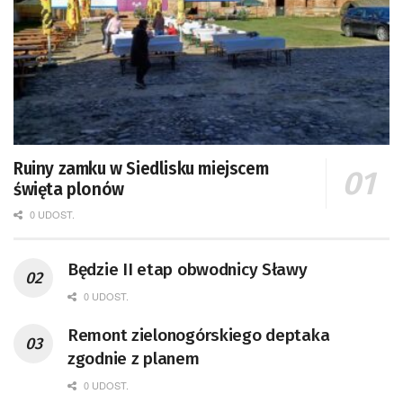
Ruiny zamku w Siedlisku miejscem
święta plonów
0 UDOST.
Będzie II etap obwodnicy Sławy
0 UDOST.
Remont zielonogórskiego deptaka
zgodnie z planem
0 UDOST.