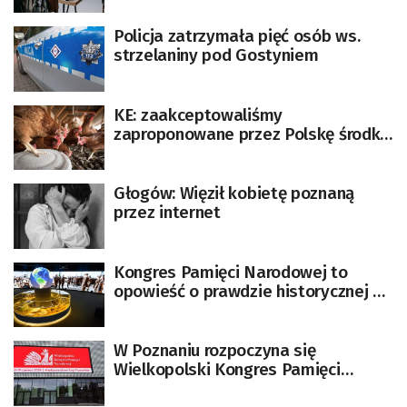
Policja zatrzymała pięć osób ws.
strzelaniny pod Gostyniem
KE: zaakceptowaliśmy
zaproponowane przez Polskę środki
ws. ptasiej grypy na Mazowszu i
Wielkopolsce
Głogów: Więził kobietę poznaną
przez internet
Kongres Pamięci Narodowej to
opowieść o prawdzie historycznej w
oparciu o nowe technologie
W Poznaniu rozpoczyna się
Wielkopolski Kongres Pamięci
Narodowej