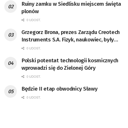
Ruiny zamku w Siedlisku miejscem święta
plonów
0 UDOST.
Grzegorz Brona, prezes Zarządu Creotech
Instruments S.A. Fizyk, naukowiec, były
pracownik CERN w Genewie,
0 UDOST.
przedsiębiorca i nauczyciel akademicki,
Polski potentat technologii kosmicznych
doktor habilitowany nauk fizycznych,
wprowadzi się do Zielonej Góry
koordynator Rady Sektorowej ds.
Kompetencji Przemysłu Lotniczo-
0 UDOST.
Kosmicznego oraz członek Komitetu
Będzie II etap obwodnicy Sławy
Badań Kosmicznych i Satelitarnych PAN.
0 UDOST.