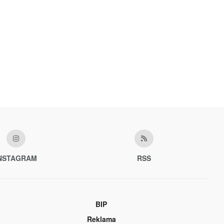
Rady Sektorowej ds.
Kompetencji Przemysłu
Lotniczo-Kosmicznego
oraz członek Komitetu
Badań Kosmicznych i
Satelitarnych PAN.
NSTAGRAM
RSS
BIP
Reklama