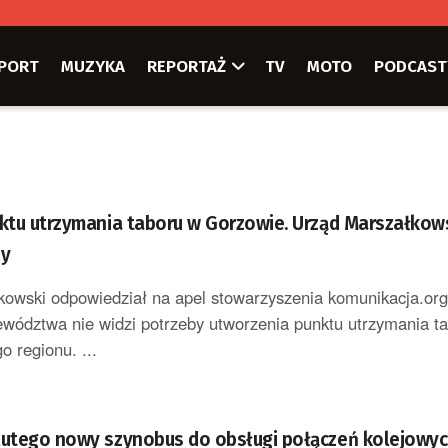
PORT
MUZYKA
REPORTAŻ
TV
MOTO
PODCAST
nktu utrzymania taboru w Gorzowie. Urząd Marszałkows
by
owski odpowiedział na apel stowarzyszenia komunikacja.org
ództwa nie widzi potrzeby utworzenia punktu utrzymania t
o regionu. ...
lutego nowy szynobus do obsługi połączeń kolejowych