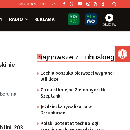
sobota, 8 sierpnia 2026
Y
RADIO
REKLAMA
SŁUCHAJ
Ot
najnowsze z Lubuskiego
ki nie
Lechia poszuka pierwszej wygranej
w II lidze
.
Za nami kolejne Zielonogórskie
aboru na
Szeptanki
Jeździecka rywalizacja w
Drzonkowie
Polski potentat technologii
 linii 203
kosmicznych wprowadzi się do