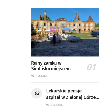
Ruiny zamku w
Siedlisku miejscem
święta plonów
0 UDOST.
Lekarskie pensje –
szpital w Zielonej Górze
podaje dane
0 UDOST.