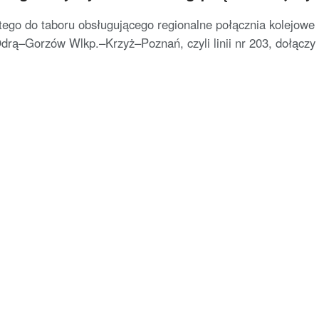
tego do taboru obsługującego regionalne połącznia kolejowe 
drą–Gorzów Wlkp.–Krzyż–Poznań, czyli linii nr 203, dołączy .