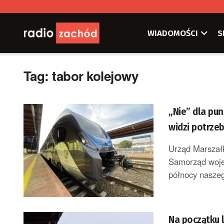
WIADOMOŚCI
S
Tag:
tabor kolejowy
„Nie” dla pu
widzi potrze
Urząd Marszałk
Samorząd wojew
północy naszeg
Na początku 