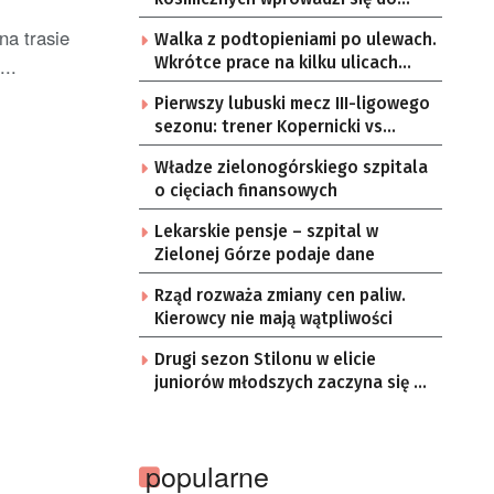
Zielonej Góry
na trasie
Walka z podtopieniami po ulewach.
..
Wkrótce prace na kilku ulicach
Gorzowa
Pierwszy lubuski mecz III-ligowego
sezonu: trener Kopernicki vs
starzy znajomi
Władze zielonogórskiego szpitala
o cięciach finansowych
Lekarskie pensje – szpital w
Zielonej Górze podaje dane
Rząd rozważa zmiany cen paliw.
Kierowcy nie mają wątpliwości
Drugi sezon Stilonu w elicie
juniorów młodszych zaczyna się w
sobotę
popularne