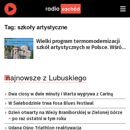
Tag:
szkoły artystyczne
Wielki program termomodernizacji
szkół artystycznych w Polsce. Wśród
placówek PSM w Nowej Soli
najnowsze z Lubuskiego
Dwa ciosy w dwie minuty i Warta wygrywa z Cariną
W Świebodzinie trwa Fosa Blues Festiwal
Dzień otwarty na Wieży Braniborskiej w Zielonej Górze
– po raz ostatni w tym roku
Udana Ośno Triathlon reaktywacja