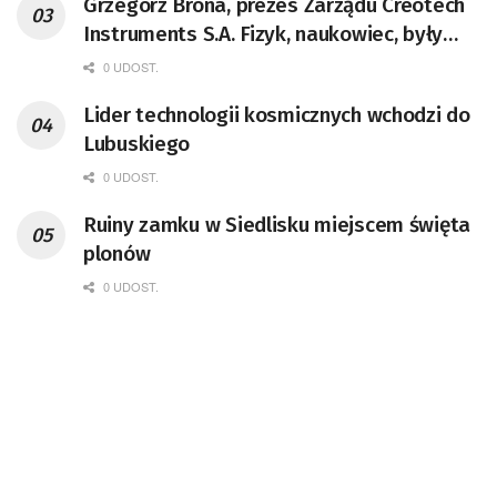
Grzegorz Brona, prezes Zarządu Creotech
Instruments S.A. Fizyk, naukowiec, były
pracownik CERN w Genewie,
0 UDOST.
przedsiębiorca i nauczyciel akademicki,
Lider technologii kosmicznych wchodzi do
doktor habilitowany nauk fizycznych,
Lubuskiego
koordynator Rady Sektorowej ds.
Kompetencji Przemysłu Lotniczo-
0 UDOST.
Kosmicznego oraz członek Komitetu
Ruiny zamku w Siedlisku miejscem święta
Badań Kosmicznych i Satelitarnych PAN.
plonów
0 UDOST.