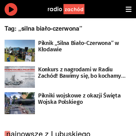
Tag:
„silna biało-czerwona”
Piknik „Silna Biało-Czerwona” w
Kłodawie
Konkurs z nagrodami w Radiu
Zachód! Bawimy się, bo kochamy
Silną Biało – Czerwoną
Pikniki wojskowe z okazji Święta
Wojska Polskiego
najnowsze z Lubuskiego