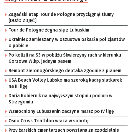
Żagański etap Tour de Pologne przyciągnął tłumy
[DUŻO ZDJĘĆ]
Tour de Pologne żegna się z Lubuskim
Ukrainiec zamieszany w oszustwa oskarża policjantów
o pobicie
Po kolizji na S3 w pobliżu Skwierzyny ruch w kierunku
Gorzowa Wlkp. jednym pasem
Remont zielonogórskiego deptaka zgodnie z planem
USA Beach Volley Lubsko ma szeroką kadrę siatkarek
na III ligę
Daria Kobiernik na najwyższym stopniu podium w
Strzegomiu
Wzmocniony Lubuszanin zaczyna marsz po IV ligę
Ośno Cross Triathlon wraca w sobotę
Przy żarskich cmentarzach powstaną zniczodzielnie