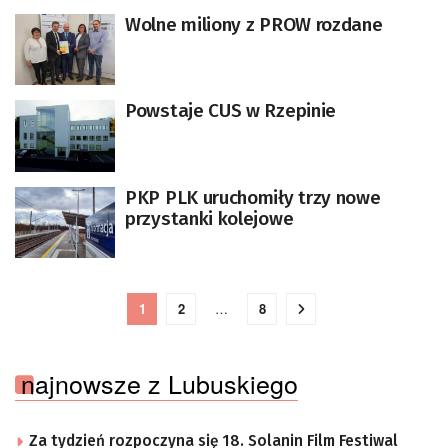
Wolne miliony z PROW rozdane
Powstaje CUS w Rzepinie
PKP PLK uruchomiły trzy nowe
przystanki kolejowe
1
2
…
8
najnowsze z Lubuskiego
Za tydzień rozpoczyna się 18. Solanin Film Festiwal