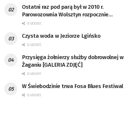
Ostatni raz pod parą był w 2010 r.
Parowozownia Wolsztyn rozpocznie
remont unikatowego Tr5-65
0 UDOST.
Czysta woda w Jeziorze Lgińsko
0 UDOST.
Przysięga żołnierzy służby dobrowolnej w
Żaganiu [GALERIA ZDJĘĆ]
0 UDOST.
W Świebodzinie trwa Fosa Blues Festiwal
0 UDOST.