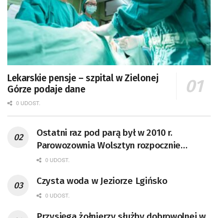
Lekarskie pensje – szpital w Zielonej
Górze podaje dane
0 UDOST.
Ostatni raz pod parą był w 2010 r.
Parowozownia Wolsztyn rozpocznie
remont unikatowego Tr5-65
0 UDOST.
Czysta woda w Jeziorze Lgińsko
0 UDOST.
Przysięga żołnierzy służby dobrowolnej w