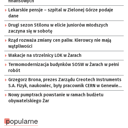
finansowych
Lekarskie pensje – szpital w Zielonej Górze podaje
dane
Drugi sezon Stilonu w elicie juniorów młodszych
zaczyna się w sobotę
Rząd rozważa zmiany cen paliw. Kierowcy nie mają
wątpliwości
Wakacje na strzelnicy LOK w Żarach
Termomodernizacja budynków SOSW w Żarach w pełni
robót
Grzegorz Brona, prezes Zarządu Creotech Instruments
S.A. Fizyk, naukowiec, były pracownik CERN w Genewie,
przedsiębiorca i nauczyciel akademicki, doktor
Nowy pumptrack powstanie w ramach budżetu
habilitowany nauk fizycznych, koordynator Rady
obywatelskiego Żar
Sektorowej ds. Kompetencji Przemysłu Lotniczo-
Kosmicznego oraz członek Komitetu Badań
Kosmicznych i Satelitarnych PAN.
popularne