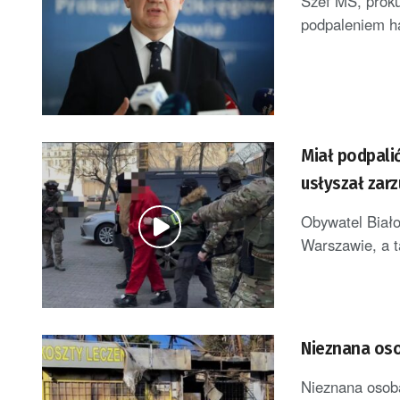
Szef MS, prok
podpaleniem ha
Miał podpalić
usłyszał zar
Obywatel Biało
Warszawie, a t
Nieznana oso
Nieznana osoba