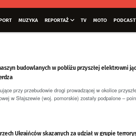
PORT
MUZYKA
REPORTAŻ
TV
MOTO
PODCAST
aszyn budowlanych w pobliżu przyszłej elektrowni jąd
erdza
ące przy przebudowie drogi prowadzącej w okolice przyszłe
rowej w Słajszewie (woj. pomorskie) zostały podpalone – po
trzech Ukraińców skazanych za udział w grupie terrory