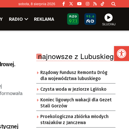
sobota, 8 sierpnia 2026
Y
RADIO
REKLAMA
SŁUCHAJ
Ot
najnowsze z Lubuskiego
rowej.
Rządowy Fundusz Remontu Dróg
dla województwa lubuskiego
j
Czysta woda w Jeziorze Lgińsko
informowała
Koniec ligowych wakacji dla Gezet
Stali Gorzów
Proekologiczna zbiórka młodych
strażaków z Janczewa
stycznej