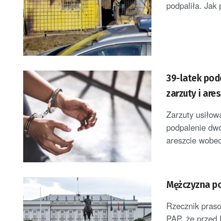
podpaliła. Jak 
39-latek pod
zarzuty i ares
Zarzuty usiłow
podpalenie dw
areszcie wobec 
Mężczyzna po
Rzecznik pras
PAP, że przed 