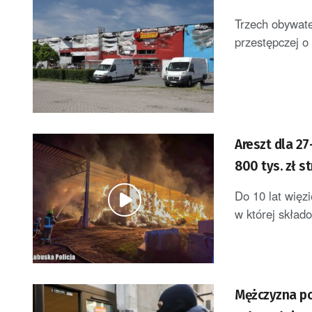
Trzech obywate
przestępczej o
Areszt dla 2
800 tys. zł st
Do 10 lat więz
w której składo
Mężczyzna po