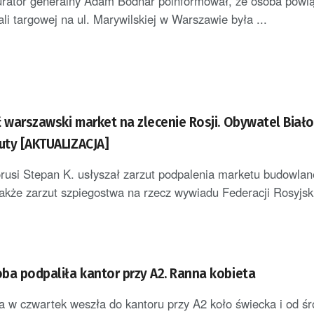
urator generalny Adam Bodnar poinformował, że osoba powi
li targowej na ul. Marywilskiej w Warszawie była ...
 warszawski market na zlecenie Rosji. Obywatel Biało
zuty [AKTUALIZACJA]
rusi Stepan K. usłyszał zarzut podpalenia marketu budowla
akże zarzut szpiegostwa na rzecz wywiadu Federacji Rosyjskie
ba podpaliła kantor przy A2. Ranna kobieta
 w czwartek weszła do kantoru przy A2 koło świecka i od ś