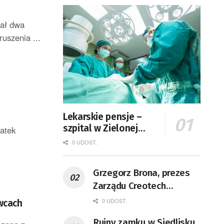
zał dwa
uszenia ...
Lekarskie pensje –
szpital w Zielonej
latek
Górze podaje dane
0 UDOST.
Grzegorz Brona, prezes
Zarządu Creotech
Instruments S.A. Fizyk,
0 UDOST.
awcach
naukowiec, były
Ruiny zamku w Siedlisku