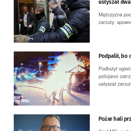
usłyszał dwa
Mężczyzna pode
zarzuty: spowo
Podpalił, bo 
Podłożył ogień
policjanci zat
usłyszał zarzut
Pożar hali p