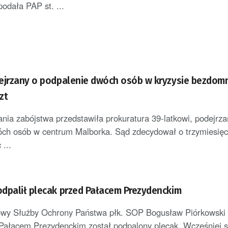
podała PAP st. ...
ejrzany o podpalenie dwóch osób w kryzysie bezdomn
zt
ania zabójstwa przedstawiła prokuratura 39-latkowi, podejrz
óch osób w centrum Malborka. Sąd zdecydował o trzymiesię
...
dpalił plecak przed Pałacem Prezydenckim
owy Służby Ochrony Państwa płk. SOP Bogusław Piórkowski 
Pałacem Prezydenckim został podpalony plecak. Wcześniej s