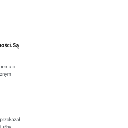
ości. Są
anemu o
cznym
przekazał
łużby