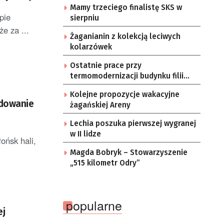
Mamy trzeciego finalistę SKS w
pie
sierpniu
e za ...
Żaganianin z kolekcją leciwych
kolarzówek
Ostatnie prace przy
termomodernizacji budynku filii
żarskiego przedszkola Bajka
Kolejne propozycje wakacyjne
odowanie
żagańskiej Areny
Lechia poszuka pierwszej wygranej
w II lidze
ońsk hali,
Magda Bobryk – Stowarzyszenie
„515 kilometr Odry”
popularne
ej