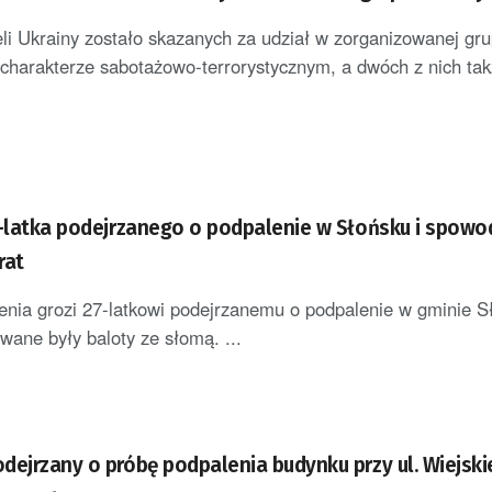
li Ukrainy zostało skazanych za udział w zorganizowanej gru
 charakterze sabotażowo-terrorystycznym, a dwóch z nich takż
7-latka podejrzanego o podpalenie w Słońsku i spow
rat
ienia grozi 27-latkowi podejrzanemu o podpalenie w gminie Sł
wane były baloty ze słomą. ...
dejrzany o próbę podpalenia budynku przy ul. Wiejski