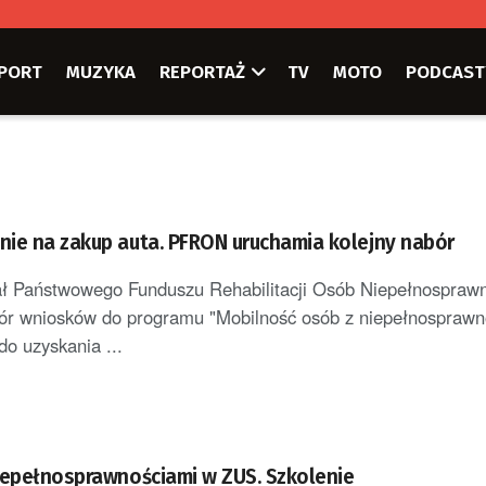
PORT
MUZYKA
REPORTAŻ
TV
MOTO
PODCAST
ie na zakup auta. PFRON uruchamia kolejny nabór
ał Państwowego Funduszu Rehabilitacji Osób Niepełnospraw
ór wniosków do programu "Mobilność osób z niepełnosprawno
do uzyskania ...
iepełnosprawnościami w ZUS. Szkolenie