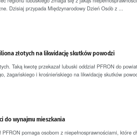
ec regionu lubuskiego zmaga się z jakąś niepełnosprawnośc
zne. Dzisiaj przypada Międzynarodowy Dzień Osób z ...
iliona złotych na likwidację skutków powodzi
otych. Taką kwotę przekazał lubuski oddział PFRON do powia
go, żagańskiego i krośnieńskiego na likwidację skutków powod
i do wynajmu mieszkania
ał PFRON pomaga osobom z niepełnosprawnościami, które ch