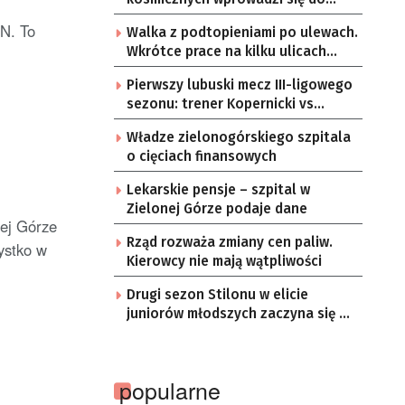
Zielonej Góry
N. To
Walka z podtopieniami po ulewach.
Wkrótce prace na kilku ulicach
Gorzowa
Pierwszy lubuski mecz III-ligowego
sezonu: trener Kopernicki vs
starzy znajomi
Władze zielonogórskiego szpitala
o cięciach finansowych
Lekarskie pensje – szpital w
Zielonej Górze podaje dane
ej Górze
Rząd rozważa zmiany cen paliw.
ystko w
Kierowcy nie mają wątpliwości
Drugi sezon Stilonu w elicie
juniorów młodszych zaczyna się w
sobotę
popularne