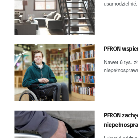
usamodzielnić.
PFRON wspie
Nawet 6 tys. z
niepełnosprawn
PFRON zachęc
niepełnospr