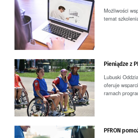
Możliwości wsp
temat szkolenia
Pieniądze z 
Lubuski Oddzi
oferuje wsparc
ramach progra
PFRON pomoż