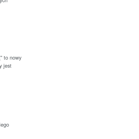
nych
'' to nowy
 jest
iego