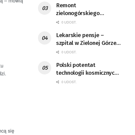
ią – mówią
Remont
zielonogórskiego
deptaka zgodnie z
0 UDOST.
planem
Lekarskie pensje –
szpital w Zielonej Górze
podaje dane
0 UDOST.
Polski potentat
tu
technologii kosmicznych
zi.
wprowadzi się do Zielonej
0 UDOST.
Góry
cą się