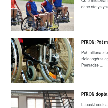
Co 5 mieszkani
dane statystyc
PFRON: Pół m
Pół miliona zł
zielonogórskie
Pieniądze ...
PFRON dopłac
Lubuski oddzi