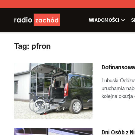
WIADOMOŚCI
S
Tag:
pfron
Dofinansowan
Lubuski Oddzi
uruchamia nab
kolejna okazja 
Dni Osób z N