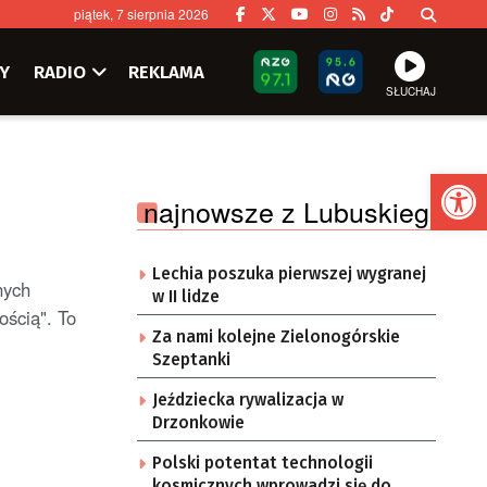
piątek, 7 sierpnia 2026
Y
RADIO
REKLAMA
SŁUCHAJ
Ot
najnowsze z Lubuskiego
Lechia poszuka pierwszej wygranej
nych
w II lidze
ścią". To
Za nami kolejne Zielonogórskie
Szeptanki
Jeździecka rywalizacja w
Drzonkowie
Polski potentat technologii
kosmicznych wprowadzi się do