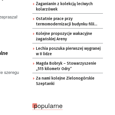
Żaganianin z kolekcją leciwych
kolarzówek
rzepraszał
Ostatnie prace przy
termomodernizacji budynku filii
żarskiego przedszkola Bajka
Kolejne propozycje wakacyjne
żagańskiej Areny
Lechia poszuka pierwszej wygranej
alne
w II lidze
Magda Bobryk – Stowarzyszenie
„515 kilometr Odry”
ie szeregu
Za nami kolejne Zielonogórskie
Szeptanki
popularne