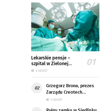
Lekarskie pensje –
szpital w Zielonej
Górze podaje dane
0 UDOST.
Grzegorz Brona, prezes
Zarządu Creotech
Instruments S.A. Fizyk,
0 UDOST.
naukowiec, były
Ruiny zamku w Siedlisku