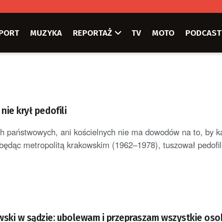
PORT
MUZYKA
REPORTAŻ
TV
MOTO
PODCAST
nie krył pedofili
h państwowych, ani kościelnych nie ma dowodów na to, by k
 będąc metropolitą krakowskim (1962–1978), tuszował pedofili
wski w sądzie: ubolewam i przepraszam wszystkie oso