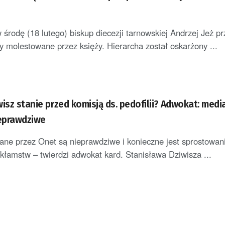
środę (18 lutego) biskup diecezji tarnowskiej Andrzej Jeż p
y molestowane przez księży. Hierarcha został oskarżony ...
isz stanie przed komisją ds. pedofilii? Adwokat: medi
ieprawdziwe
ane przez Onet są nieprawdziwe i konieczne jest sprostowan
kłamstw – twierdzi adwokat kard. Stanisława Dziwisza ...