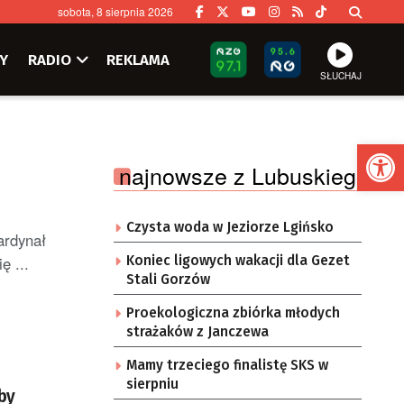
sobota, 8 sierpnia 2026
Y
RADIO
REKLAMA
SŁUCHAJ
Ot
najnowsze z Lubuskiego
Czysta woda w Jeziorze Lgińsko
ardynał
ę ...
Koniec ligowych wakacji dla Gezet
Stali Gorzów
Proekologiczna zbiórka młodych
strażaków z Janczewa
Mamy trzeciego finalistę SKS w
sierpniu
by