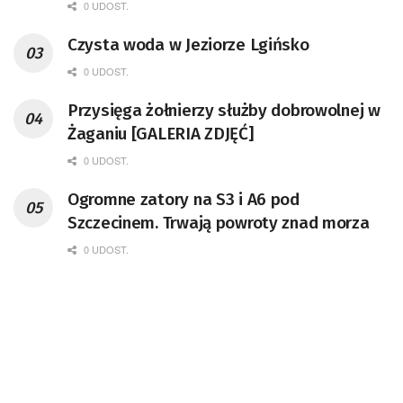
remont unikatowego Tr5-65
0 UDOST.
Czysta woda w Jeziorze Lgińsko
0 UDOST.
Przysięga żołnierzy służby dobrowolnej w
Żaganiu [GALERIA ZDJĘĆ]
0 UDOST.
Ogromne zatory na S3 i A6 pod
Szczecinem. Trwają powroty znad morza
0 UDOST.