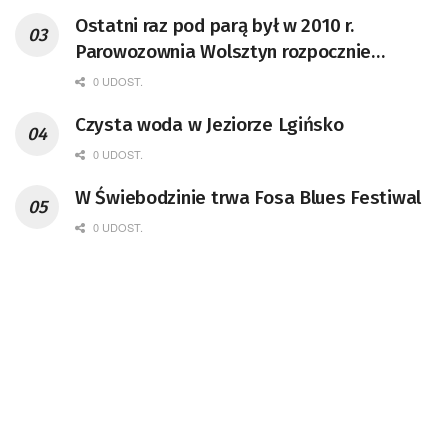
Ostatni raz pod parą był w 2010 r.
Parowozownia Wolsztyn rozpocznie
remont unikatowego Tr5-65
0 UDOST.
Czysta woda w Jeziorze Lgińsko
0 UDOST.
W Świebodzinie trwa Fosa Blues Festiwal
0 UDOST.