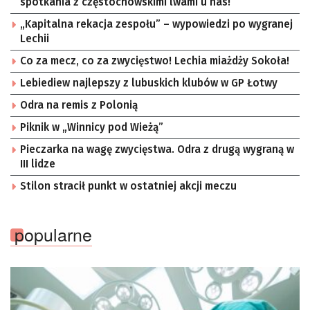
spotkania z częstochowskimi lwami u nas!
„Kapitalna rekacja zespołu” – wypowiedzi po wygranej
Lechii
Co za mecz, co za zwycięstwo! Lechia miażdży Sokoła!
Lebiediew najlepszy z lubuskich klubów w GP Łotwy
Odra na remis z Polonią
Piknik w „Winnicy pod Wieżą”
Pieczarka na wagę zwycięstwa. Odra z drugą wygraną w
III lidze
Stilon stracił punkt w ostatniej akcji meczu
popularne