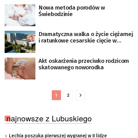
Nowa metoda porodów w
Świebodzinie
Dramatyczna walka o życie ciężarnej
i ratunkowe cesarskie cięcie w
Chorzowie. Życia matki nie
uratowano
Akt oskarżenia przeciwko rodzicom
skatowanego noworodka
1
2
najnowsze z Lubuskiego
Lechia poszuka pierwszej wygranej w II lidze