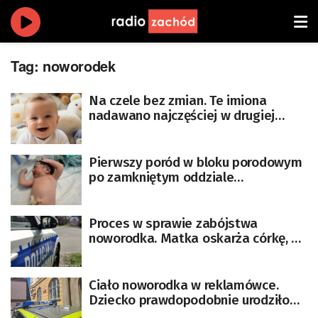
Tag:
noworodek
Na czele bez zmian. Te imiona
nadawano najczęściej w drugiej
połowie 2025 r.
Pierwszy poród w bloku porodowym
po zamkniętym oddziale
ginekologiczno-położniczym
Proces w sprawie zabójstwa
noworodka. Matka oskarża córkę, a
córka matkę
Ciało noworodka w reklamówce.
Dziecko prawdopodobnie urodziło
się żywe