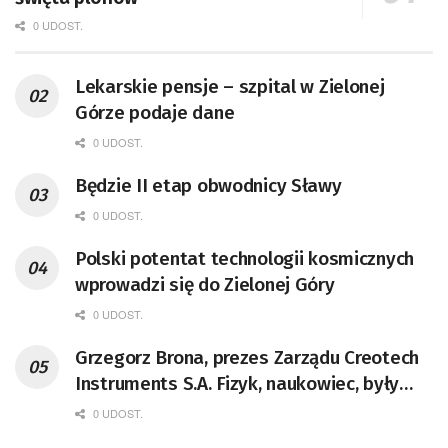
0 UDOST.
Lekarskie pensje – szpital w Zielonej
Górze podaje dane
0 UDOST.
Będzie II etap obwodnicy Sławy
0 UDOST.
Polski potentat technologii kosmicznych
wprowadzi się do Zielonej Góry
0 UDOST.
Grzegorz Brona, prezes Zarządu Creotech
Instruments S.A. Fizyk, naukowiec, były
pracownik CERN w Genewie,
0 UDOST.
przedsiębiorca i nauczyciel akademicki,