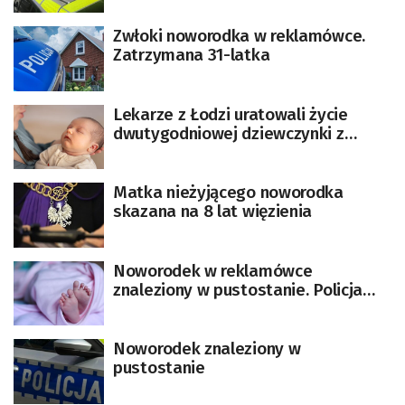
Zwłoki noworodka w reklamówce.
Zatrzymana 31-latka
Lekarze z Łodzi uratowali życie
dwutygodniowej dziewczynki z
Gorzowa. U dziecka wykryto
gigantycznego guza
Matka nieżyjącego noworodka
skazana na 8 lat więzienia
Noworodek w reklamówce
znaleziony w pustostanie. Policja
szuka matki dziecka
Noworodek znaleziony w
pustostanie