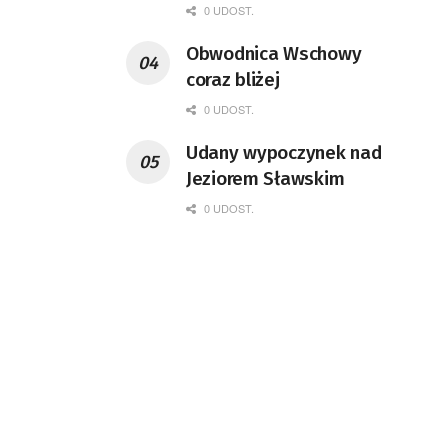
0 UDOST.
Obwodnica Wschowy
coraz bliżej
0 UDOST.
Udany wypoczynek nad
Jeziorem Sławskim
0 UDOST.