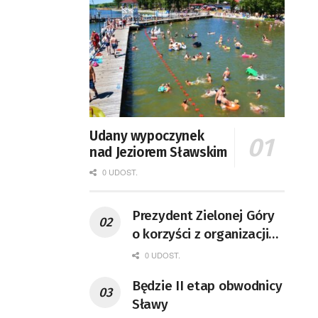
Udany wypoczynek
nad Jeziorem Sławskim
0 UDOST.
Prezydent Zielonej Góry
o korzyści z organizacji
mety Tour de Pologne
0 UDOST.
Będzie II etap obwodnicy
Sławy