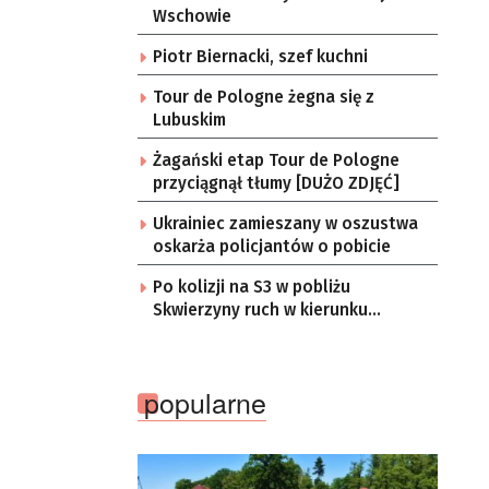
Wschowie
Piotr Biernacki, szef kuchni
Tour de Pologne żegna się z
Lubuskim
Żagański etap Tour de Pologne
przyciągnął tłumy [DUŻO ZDJĘĆ]
Ukrainiec zamieszany w oszustwa
oskarża policjantów o pobicie
Po kolizji na S3 w pobliżu
Skwierzyny ruch w kierunku
Gorzowa Wlkp. jednym pasem
popularne