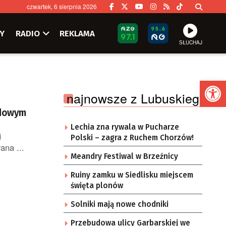
czwartek, 6 sierpnia 2026
Y
RADIO
REKLAMA
SŁUCHAJ
Ot
najnowsze z Lubuskiego
ądowym
Lechia zna rywala w Pucharze
ą
Polski – zagra z Ruchem Chorzów!
ana ...
Meandry Festiwal w Brzeźnicy
Ruiny zamku w Siedlisku miejscem
święta plonów
Solniki mają nowe chodniki
Przebudowa ulicy Garbarskiej we