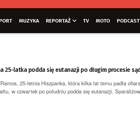
PORT
MUZYKA
REPORTAŻ
TV
MOTO
PODCAST
a 25-latka podda się eutanazji po długim procesie s
 Ramos, 25-letnia Hiszpanka, która kilka lat temu padła ofiar
łtu, w czwartek po południu podda się eutanazji. Sparaliżow