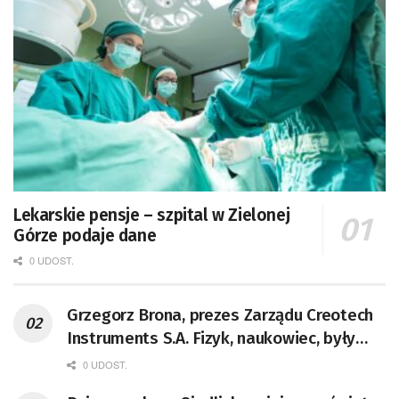
Lekarskie pensje – szpital w Zielonej
Górze podaje dane
0 UDOST.
Grzegorz Brona, prezes Zarządu Creotech
Instruments S.A. Fizyk, naukowiec, były
pracownik CERN w Genewie,
0 UDOST.
przedsiębiorca i nauczyciel akademicki,