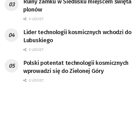
Ruiny zamku w Siedlisku miejscem święta
doktor habilitowany nauk fizycznych,
plonów
koordynator Rady Sektorowej ds.
Kompetencji Przemysłu Lotniczo-
0 UDOST.
Kosmicznego oraz członek Komitetu
Lider technologii kosmicznych wchodzi do
Badań Kosmicznych i Satelitarnych PAN.
Lubuskiego
0 UDOST.
Polski potentat technologii kosmicznych
wprowadzi się do Zielonej Góry
0 UDOST.