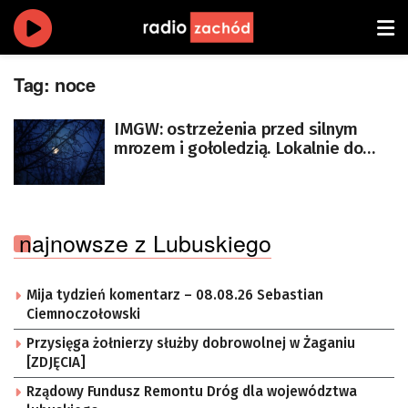
Tag:
noce
IMGW: ostrzeżenia przed silnym
mrozem i gołoledzią. Lokalnie do
minus 25 st. C
najnowsze z Lubuskiego
Mija tydzień komentarz – 08.08.26 Sebastian
Ciemnoczołowski
Przysięga żołnierzy służby dobrowolnej w Żaganiu
[ZDJĘCIA]
Rządowy Fundusz Remontu Dróg dla województwa