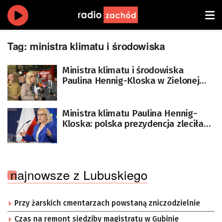
Tag:
ministra klimatu i środowiska
Ministra klimatu i środowiska
Paulina Hennig-Kloska w Zielonej
Górze
Ministra klimatu Paulina Hennig-
Kloska: polska prezydencja zleciła
raport o wycofaniu się z importu
rosyjskiego LNG
najnowsze z Lubuskiego
Przy żarskich cmentarzach powstaną zniczodzielnie
Czas na remont siedziby magistratu w Gubinie