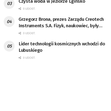
Czysta woda w Jeziorze Lgińsko
0 UDOST.
Grzegorz Brona, prezes Zarządu Creotech
Instruments S.A. Fizyk, naukowiec, były
pracownik CERN w Genewie,
0 UDOST.
przedsiębiorca i nauczyciel akademicki,
Lider technologii kosmicznych wchodzi do
doktor habilitowany nauk fizycznych,
Lubuskiego
koordynator Rady Sektorowej ds.
Kompetencji Przemysłu Lotniczo-
0 UDOST.
Kosmicznego oraz członek Komitetu
Badań Kosmicznych i Satelitarnych PAN.