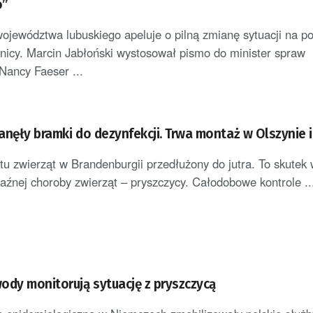
o”
ewództwa lubuskiego apeluje o pilną zmianę sytuacji na po
anicy. Marcin Jabłoński wystosował pismo do minister spraw
Nancy Faeser ...
anęły bramki do dezynfekcji. Trwa montaż w Olszynie 
tu zwierząt w Brandenburgii przedłużony do jutra. To skutek
źnej choroby zwierząt – pryszczycy. Całodobowe kontrole ..
ody monitorują sytuację z pryszczycą