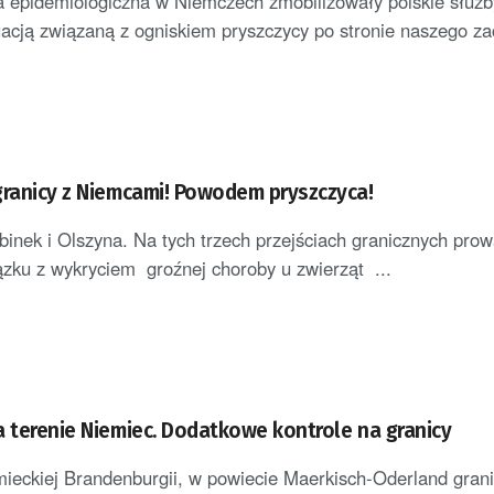
a epidemiologiczna w Niemczech zmobilizowały polskie służb
tuacją związaną z ogniskiem pryszczycy po stronie naszego z
granicy z Niemcami! Powodem pryszczyca!
ek i Olszyna. Na tych trzech przejściach granicznych pro
ązku z wykryciem groźnej choroby u zwierząt ...
a terenie Niemiec. Dodatkowe kontrole na granicy
mieckiej Brandenburgii, w powiecie Maerkisch-Oderland gran