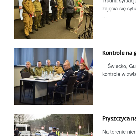
Trudna sytuacj
zajęcia się sy
...
Kontrole na 
Świecko, Gubin
kontrole w zwi
Pryszczyca n
Na terenie nie