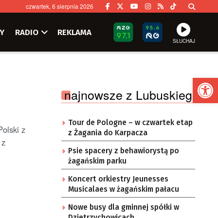
czwartek, 6 sierpnia 2026
Y
RADIO
REKLAMA
SŁUCHAJ
Ot
najnowsze z Lubuskiego
Tour de Pologne – w czwartek etap
olski z
z Żagania do Karpacza
 z
Psie spacery z behawiorystą po
żagańskim parku
Koncert orkiestry Jeunesses
Musicalaes w żagańskim pałacu
Nowe busy dla gminnej spółki w
Dzietrzychowicach