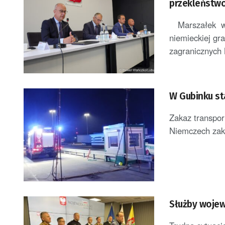
przekleństw
Marszałek woj
niemieckiej gr
zagranicznych 
W Gubinku st
Zakaz transpor
Niemczech zaka
Służby wojew