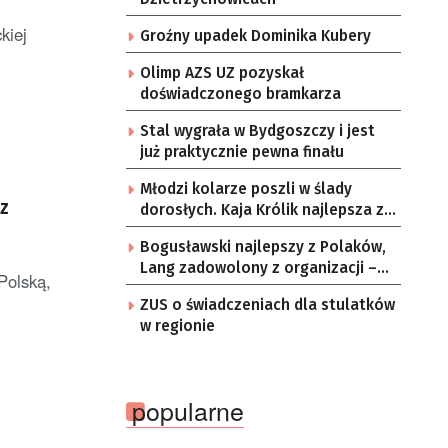
kiej
Groźny upadek Dominika Kubery
Olimp AZS UZ pozyskał
doświadczonego bramkarza
Stal wygrała w Bydgoszczy i jest
już praktycznie pewna finału
Młodzi kolarze poszli w ślady
dorosłych. Kaja Królik najlepsza z
Lubuszanek w Tour de Pologne
Bogusławski najlepszy z Polaków,
Junior
Lang zadowolony z organizacji –
Polską,
komentarze po 3. etapie Tour de
ZUS o świadczeniach dla stulatków
Pologne
w regionie
popularne