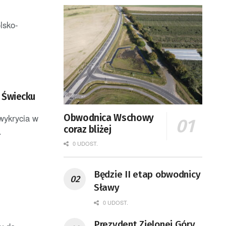
lsko-
i Świecku
 wykrycia w
Obwodnica Wschowy
coraz bliżej
.
0 UDOST.
Będzie II etap obwodnicy
Sławy
0 UDOST.
Prezydent Zielonej Góry