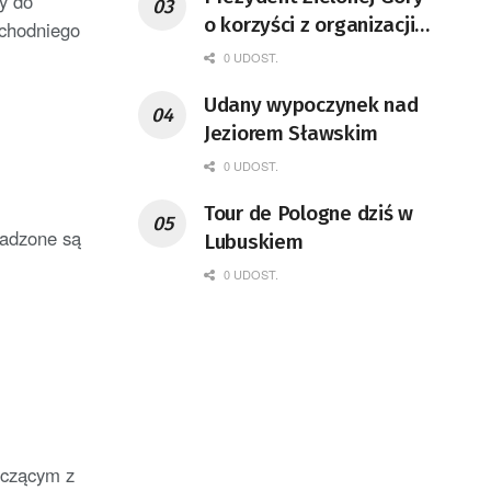
y do
o korzyści z organizacji
achodniego
mety Tour de Pologne
0 UDOST.
Udany wypoczynek nad
Jeziorem Sławskim
0 UDOST.
Tour de Pologne dziś w
wadzone są
Lubuskiem
0 UDOST.
iczącym z