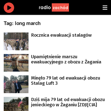
Tag:
long march
Rocznica ewakuacji stalagów
Upamiętnienie marszu
ewakuacyjnego z obozu z Żagania
Minęło 79 lat od ewakuacji obozu
Stalag Luft 3
Dziś mija 79 lat od ewakuacji obozu
jenieckiego w Żaganiu [ZDJĘCIA]