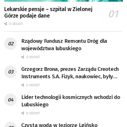
Lekarskie pensje – szpital w Zielonej
Górze podaje dane
0 UDOST.
Rządowy Fundusz Remontu Dróg dla
województwa lubuskiego
0 UDOST.
Grzegorz Brona, prezes Zarządu Creotech
Instruments S.A. Fizyk, naukowiec, były
pracownik CERN w Genewie,
0 UDOST.
przedsiębiorca i nauczyciel akademicki,
Lider technologii kosmicznych wchodzi do
doktor habilitowany nauk fizycznych,
Lubuskiego
koordynator Rady Sektorowej ds.
Kompetencji Przemysłu Lotniczo-
0 UDOST.
Kosmicznego oraz członek Komitetu
Czysta woda w Jeziorze Lgińsko