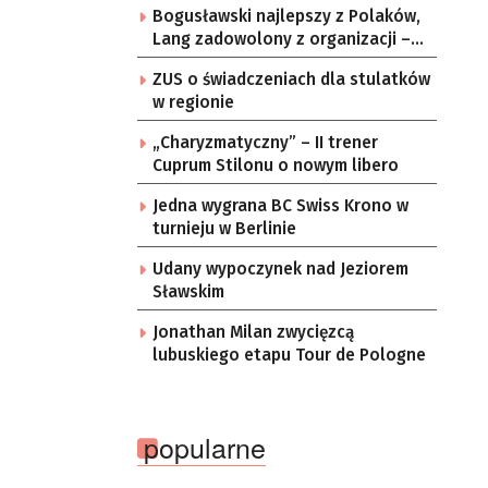
Bogusławski najlepszy z Polaków,
Junior
Lang zadowolony z organizacji –
komentarze po 3. etapie Tour de
ZUS o świadczeniach dla stulatków
Pologne
w regionie
„Charyzmatyczny” – II trener
Cuprum Stilonu o nowym libero
Jedna wygrana BC Swiss Krono w
turnieju w Berlinie
Udany wypoczynek nad Jeziorem
Sławskim
Jonathan Milan zwycięzcą
lubuskiego etapu Tour de Pologne
popularne