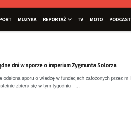
PORT
MUZYKA
REPORTAŻ
TV
MOTO
PODCAST
dne dni w sporze o imperium Zygmunta Solorza
 odsłona sporu o władzę w fundacjach założonych przez mil
teinie zbiera się w tym tygodniu - ...