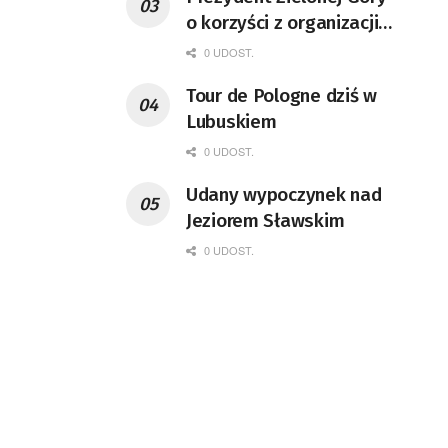
o korzyści z organizacji
mety Tour de Pologne
0 UDOST.
Tour de Pologne dziś w
Lubuskiem
0 UDOST.
Udany wypoczynek nad
Jeziorem Sławskim
0 UDOST.