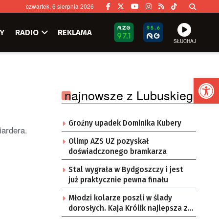
czwartek, 6 sierpnia 2026
Y
RADIO
REKLAMA
SŁUCHAJ
Ot
najnowsze z Lubuskiego
Groźny upadek Dominika Kubery
iardera.
Olimp AZS UZ pozyskał
doświadczonego bramkarza
Stal wygrała w Bydgoszczy i jest
już praktycznie pewna finału
Młodzi kolarze poszli w ślady
dorosłych. Kaja Królik najlepsza z
Lubuszanek w Tour de Pologne