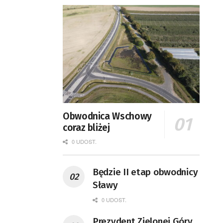
Obwodnica Wschowy
coraz bliżej
0 UDOST.
Będzie II etap obwodnicy
Sławy
0 UDOST.
Prezydent Zielonej Góry