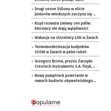
Drugi sezon Stilonu w elicie
juniorów młodszych zaczyna się w
sobotę
Rząd rozważa zmiany cen paliw.
Kierowcy nie mają wątpliwości
Wakacje na strzelnicy LOK w Żarach
Termomodernizacja budynków
SOSW w Żarach w pełni robót
Grzegorz Brona, prezes Zarządu
Creotech Instruments S.A. Fizyk,
naukowiec, były pracownik CERN w
Nowy pumptrack powstanie w
Genewie, przedsiębiorca i
ramach budżetu obywatelskiego
nauczyciel akademicki, doktor
Żar
habilitowany nauk fizycznych,
koordynator Rady Sektorowej ds.
Kompetencji Przemysłu Lotniczo-
popularne
Kosmicznego oraz członek
Komitetu Badań Kosmicznych i