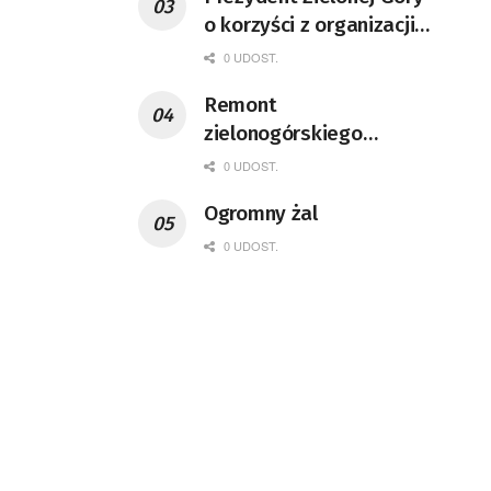
o korzyści z organizacji
mety Tour de Pologne
0 UDOST.
Remont
zielonogórskiego
deptaka zgodnie z
0 UDOST.
planem
Ogromny żal
0 UDOST.