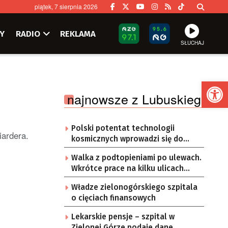
piątek, 7 sierpnia 2026
Y
RADIO
REKLAMA
SŁUCHAJ
Ot
najnowsze z Lubuskiego
Polski potentat technologii
iardera.
kosmicznych wprowadzi się do
Zielonej Góry
Walka z podtopieniami po ulewach.
Wkrótce prace na kilku ulicach
Gorzowa
Władze zielonogórskiego szpitala
o cięciach finansowych
Lekarskie pensje – szpital w
Zielonej Górze podaje dane