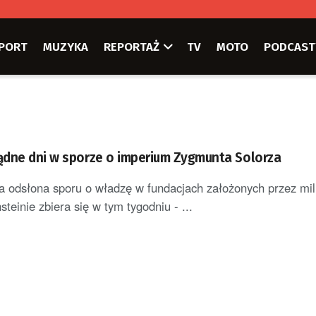
PORT
MUZYKA
REPORTAŻ
TV
MOTO
PODCAST
dne dni w sporze o imperium Zygmunta Solorza
 odsłona sporu o władzę w fundacjach założonych przez mil
teinie zbiera się w tym tygodniu - ...