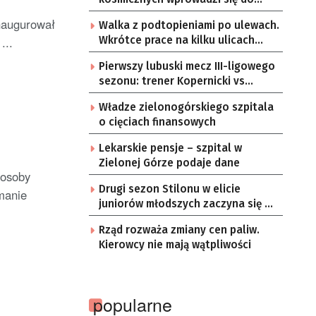
Zielonej Góry
inaugurował
Walka z podtopieniami po ulewach.
...
Wkrótce prace na kilku ulicach
Gorzowa
Pierwszy lubuski mecz III-ligowego
sezonu: trener Kopernicki vs
starzy znajomi
Władze zielonogórskiego szpitala
o cięciach finansowych
Lekarskie pensje – szpital w
Zielonej Górze podaje dane
 osoby
Drugi sezon Stilonu w elicie
manie
juniorów młodszych zaczyna się w
sobotę
Rząd rozważa zmiany cen paliw.
Kierowcy nie mają wątpliwości
popularne