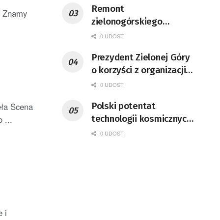
Remont
h. Znamy
zielonogórskiego
deptaka zgodnie z
0 UDOST.
planem
Prezydent Zielonej Góry
o korzyści z organizacji
mety Tour de Pologne
0 UDOST.
Polski potentat
ęła Scena
technologii kosmicznych
 ...
wprowadzi się do Zielonej
0 UDOST.
Góry
 i