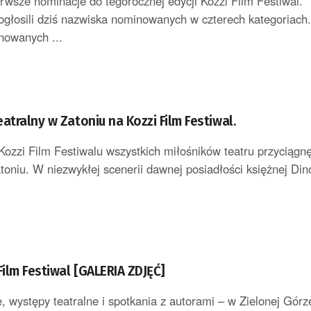
rwsze nominacje do tegorocznej edycji Kozzi Film Festiwal.
ogłosili dziś nazwiska nominowanych w czterech kategoriac
nowanych ...
atralny w Zatoniu na Kozzi Film Festiwal.
Kozzi Film Festiwalu wszystkich miłośników teatru przyciągn
oniu. W niezwykłej scenerii dawnej posiadłości księżnej Dino
Film Festiwal [GALERIA ZDJĘĆ]
, występy teatralne i spotkania z autorami – w Zielonej Górze