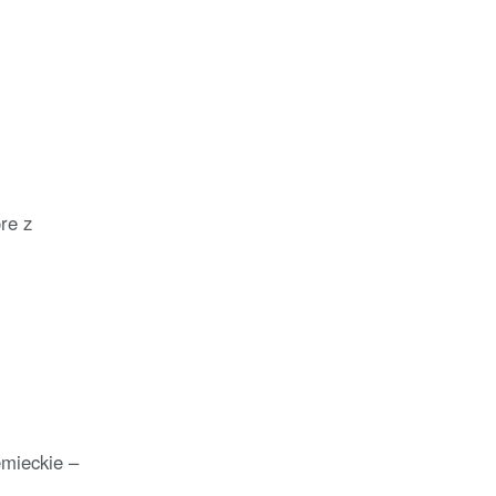
re z
emieckie –