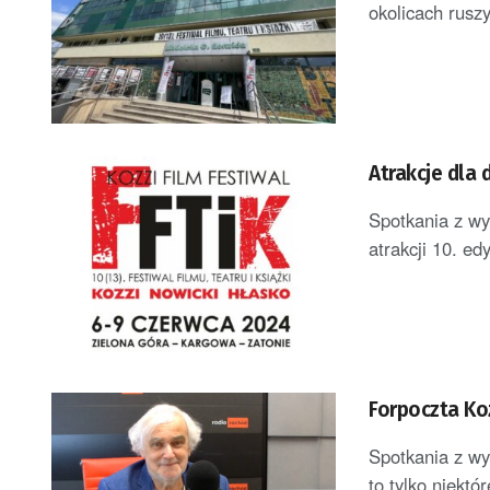
okolicach ruszy
Atrakcje dla 
Spotkania z wyb
atrakcji 10. ed
Forpoczta Koz
Spotkania z wy
to tylko niektór