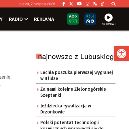
piątek, 7 sierpnia 2026
Y
RADIO
REKLAMA
SŁUCHAJ
Ot
najnowsze z Lubuskiego
Lechia poszuka pierwszej wygranej
zenie,
w II lidze
.
Za nami kolejne Zielonogórskie
Szeptanki
Jeździecka rywalizacja w
Drzonkowie
Polski potentat technologii
kosmicznych wprowadzi się do