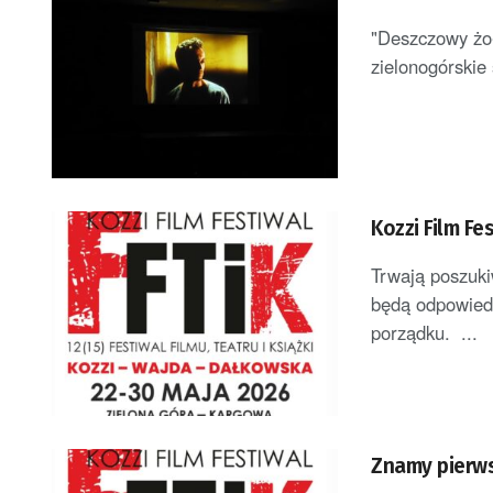
"Deszczowy żoł
zielonogórskie 
Kozzi Film Fe
Trwają poszuki
będą odpowiedz
porządku. ...
Znamy pierws