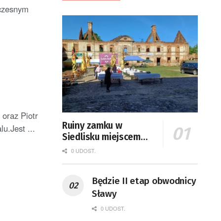
łczesnym
oraz Piotr
Ruiny zamku w
u.Jest ...
Siedlisku miejscem
święta plonów
0 UDOST.
Będzie II etap obwodnicy
Sławy
0 UDOST.