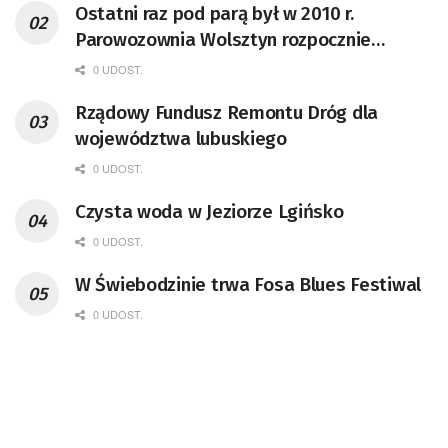
Ostatni raz pod parą był w 2010 r.
Parowozownia Wolsztyn rozpocznie
remont unikatowego Tr5-65
0 UDOST.
Rządowy Fundusz Remontu Dróg dla
województwa lubuskiego
0 UDOST.
Czysta woda w Jeziorze Lgińsko
0 UDOST.
W Świebodzinie trwa Fosa Blues Festiwal
0 UDOST.