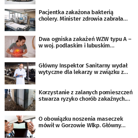
Pacjentka zakażona bakterią
cholery. Minister zdrowia zabrała
głos
Dwa ogniska zakażeń WZW typu A –
w woj. podlaskim i lubuskim
[GRAFIKI]
Główny Inspektor Sanitarny wydał
wytyczne dla lekarzy w związku z
pryszczyca
Korzystanie z zalanych pomieszczeń
stwarza ryzyko chorób zakaźnych.
Jak postępować?
O obowiązku noszenia maseczek
mówił w Gorzowie Wlkp. Główny
Inspektor Sanitarny