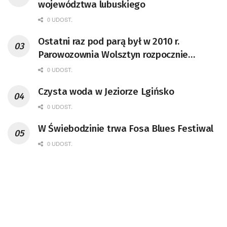
województwa lubuskiego
0 UDOST.
Ostatni raz pod parą był w 2010 r.
Parowozownia Wolsztyn rozpocznie
remont unikatowego Tr5-65
0 UDOST.
Czysta woda w Jeziorze Lgińsko
0 UDOST.
W Świebodzinie trwa Fosa Blues Festiwal
0 UDOST.