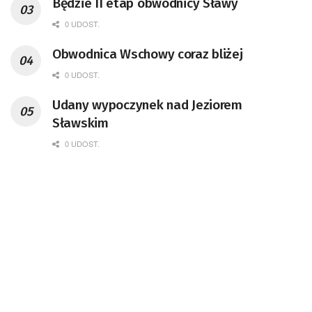
Będzie II etap obwodnicy Sławy
0 UDOST.
Obwodnica Wschowy coraz bliżej
0 UDOST.
Udany wypoczynek nad Jeziorem
Sławskim
0 UDOST.