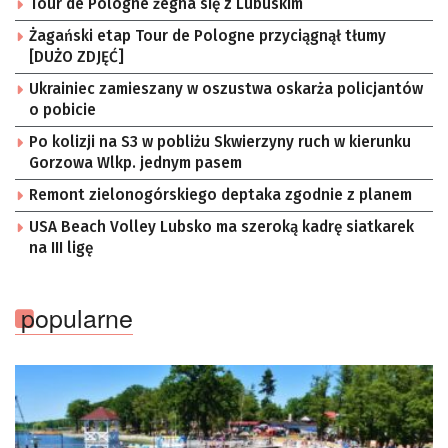
Tour de Pologne żegna się z Lubuskim
Żagański etap Tour de Pologne przyciągnął tłumy
[DUŻO ZDJĘĆ]
Ukrainiec zamieszany w oszustwa oskarża policjantów
o pobicie
Po kolizji na S3 w pobliżu Skwierzyny ruch w kierunku
Gorzowa Wlkp. jednym pasem
Remont zielonogórskiego deptaka zgodnie z planem
USA Beach Volley Lubsko ma szeroką kadrę siatkarek
na III ligę
popularne