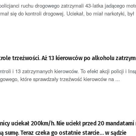
policjanci ruchu drogowego zatrzymali 43-latka jadącego mot
ymał się do kontroli drogowej. Uciekał, bo miał narkotyki, był .
ole trzeźwości. Aż 13 kierowców po alkoholu zatrzy
roli i 13 zatrzymanych kierowców. To efekt akcji policji i Ins
gowego, które sprawdzały trzeźwość kierowców na ...
wnicy uciekał 200km/h. Nie uciekł przed 20 mandatami
ą sumę. Teraz czeka go ostatnie starcie… w sądzie