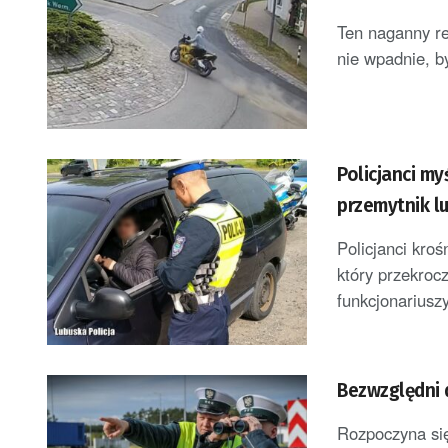
Ten naganny re
nie wpadnie, b
Policjanci my
przemytnik lu
Policjanci kroś
który przekroc
funkcjonariuszy
Bezwzględni 
Rozpoczyna się