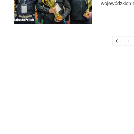
wojewódzkich e
1