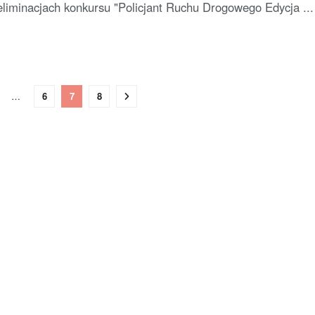
liminacjach konkursu "Policjant Ruchu Drogowego Edycja ...
…
6
7
8