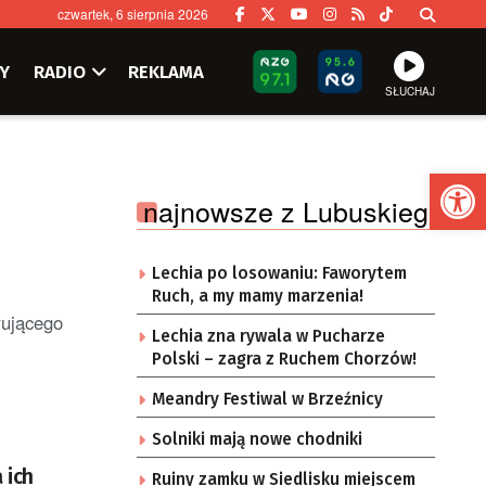
czwartek, 6 sierpnia 2026
Y
RADIO
REKLAMA
SŁUCHAJ
Ot
najnowsze z Lubuskiego
Lechia po losowaniu: Faworytem
Ruch, a my mamy marzenia!
rującego
Lechia zna rywala w Pucharze
Polski – zagra z Ruchem Chorzów!
Meandry Festiwal w Brzeźnicy
Solniki mają nowe chodniki
 ich
Ruiny zamku w Siedlisku miejscem