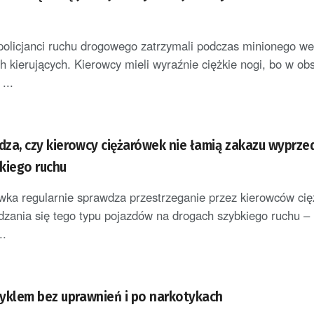
i
policjanci ruchu drogowego zatrzymali podczas minionego w
h kierujących. Kierowcy mieli wyraźnie ciężkie nogi, bo w ob
...
wdza, czy kierowcy ciężarówek nie łamią zakazu wyprze
kiego ruchu
ka regularnie sprawdza przestrzeganie przez kierowców ci
zania się tego typu pojazdów na drogach szybkiego ruchu –
..
yklem bez uprawnień i po narkotykach