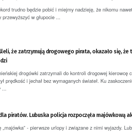
kord trudno będzie pobić i miejmy nadzieję, że nikomu nawe
y przewyższyć w głupocie ...
śleli, że zatrzymują drogowego pirata, okazało się, że 
dzi
nieńskiej drogówki zatrzymali do kontroli drogowej kierowcę c
zył prędkość i jechał bez wymaganych świateł. Ku zaskoczeni
 ...
dla piratów. Lubuska policja rozpoczęła majówkową ak
 „majówka” - pierwsze urlopy i związane z nimi wyjazdy. Lu