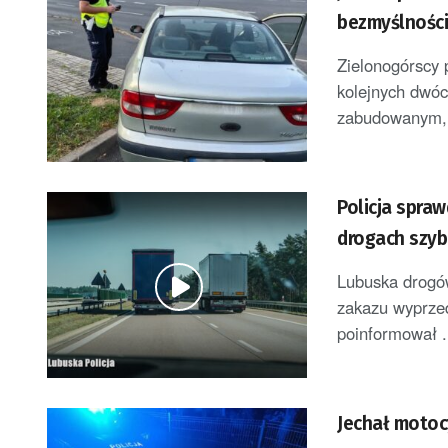
bezmyślnośc
Zielonogórscy 
kolejnych dwóc
zabudowanym, 
Policja spra
drogach szyb
Lubuska drogów
zakazu wyprzed
poinformował .
Jechał motoc