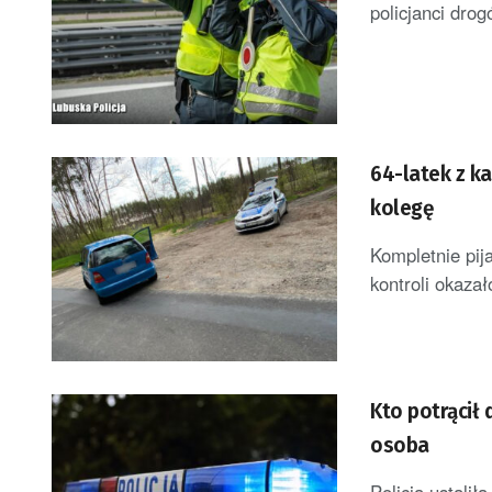
policjanci drog
64-latek z ka
kolegę
Kompletnie pij
kontroli okazał
Kto potrącił 
osoba