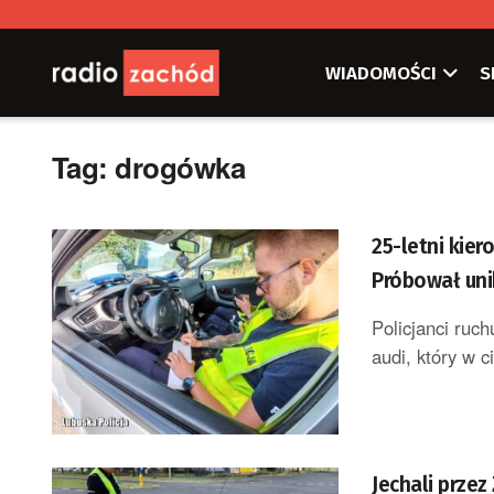
WIADOMOŚCI
S
Tag:
drogówka
25-letni kier
Próbował uni
Policjanci ruc
audi, który w c
Jechali przez 