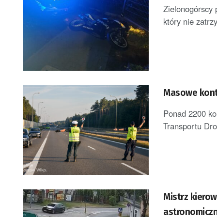
Zielonogórscy 
który nie zatrz
Masowe kontr
Ponad 2200 kont
Transportu Dro
Mistrz kiero
astronomiczn