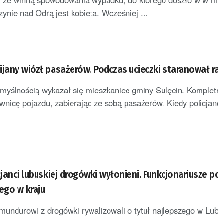
ła, że winną spowodowania wypadku, do którego doszło w w m
zynie nad Odrą jest kobieta. Wcześniej ...
ijany wiózł pasażerów. Podczas ucieczki staranował 
yślnością wykazał się mieszkaniec gminy Sulęcin. Kompletn
wnicę pojazdu, zabierając ze sobą pasażerów. Kiedy policjanci
cjanci lubuskiej drogówki wyłonieni. Funkcjonariusze 
ego w kraju
 mundurowi z drogówki rywalizowali o tytuł najlepszego w L