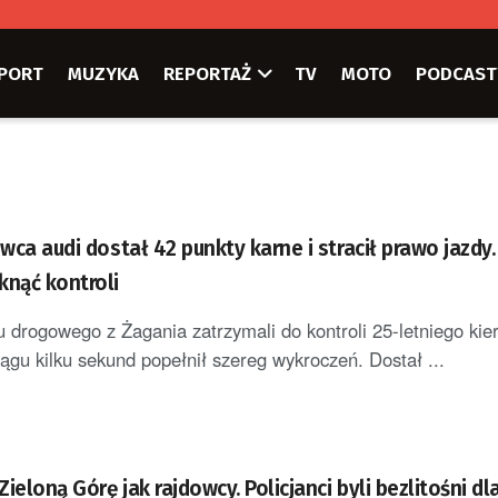
PORT
MUZYKA
REPORTAŻ
TV
MOTO
PODCAST
owca audi dostał 42 punkty karne i stracił prawo jazdy.
knąć kontroli
hu drogowego z Żagania zatrzymali do kontroli 25-letniego kie
iągu kilku sekund popełnił szereg wykroczeń. Dostał ...
Zieloną Górę jak rajdowcy. Policjanci byli bezlitośni dla