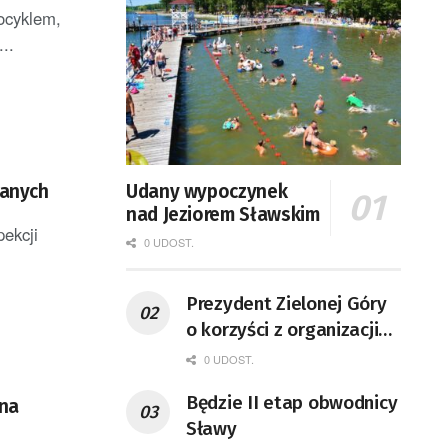
ocyklem,
..
manych
Udany wypoczynek
nad Jeziorem Sławskim
pekcji
0 UDOST.
Prezydent Zielonej Góry
o korzyści z organizacji
mety Tour de Pologne
0 UDOST.
Będzie II etap obwodnicy
 na
Sławy