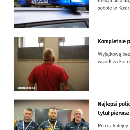
Policja ustali
sobotę w Kostr
Kompletnie p
Wyjątkową bezm
wsiadł za kiero
Najlepsi poli
tytuł pierwsz
Po raz kolejny