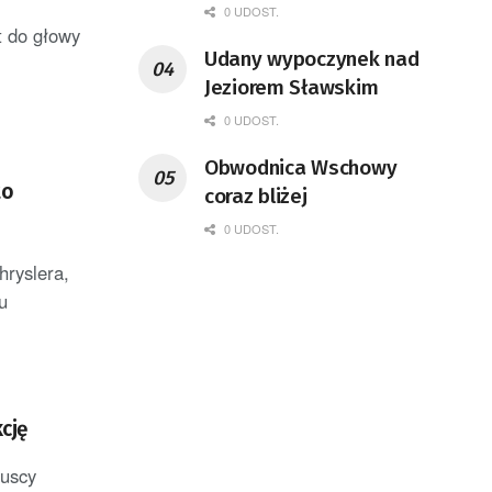
0 UDOST.
t do głowy
Udany wypoczynek nad
Jeziorem Sławskim
0 UDOST.
Obwodnica Wschowy
to
coraz bliżej
0 UDOST.
hryslera,
u
cję
buscy