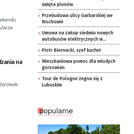
święta plonów
Przebudowa ulicy Garbarskiej we
eekendu
Wschowie
szarze
Umowa na zakup siedmiu nowych
autobusów elektrycznych w
Zielonej Górze
Piotr Biernacki, szef kuchni
dzania na
Mieszkaniowa pomoc dla młodych
gorzowian
Tour de Pologne żegna się z
ężarówek
Lubuskim
popularne