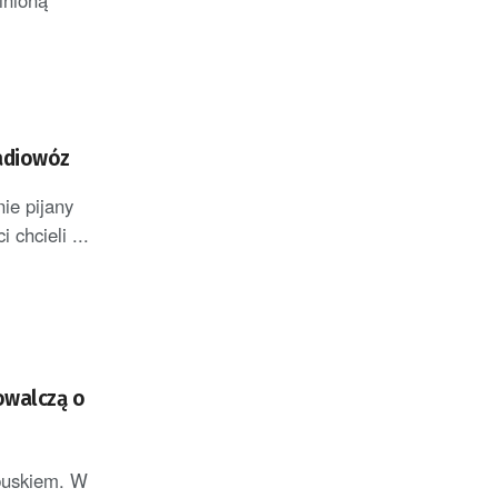
inioną
radiowóz
ie pijany
 chcieli ...
powalczą o
ubuskiem. W