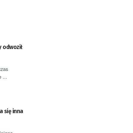
y odwoził
czas
 ...
a się inna