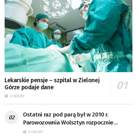
Lekarskie pensje – szpital w Zielonej
Górze podaje dane
0 UDOST.
Ostatni raz pod parą był w 2010 r.
Parowozownia Wolsztyn rozpocznie
remont unikatowego Tr5-65
0 UDOST.