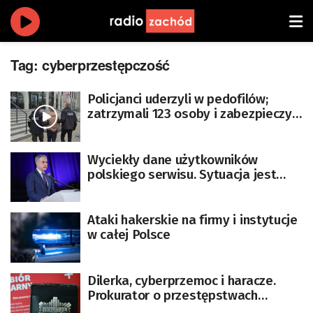
Tag:
cyberprzestępczość
Policjanci uderzyli w pedofilów;
zatrzymali 123 osoby i zabezpieczyli
ponad 300 tys. plików
Wyciekły dane użytkowników
polskiego serwisu. Sytuacja jest
bardzo poważna
Ataki hakerskie na firmy i instytucje
w całej Polsce
Dilerka, cyberprzemoc i haracze.
Prokurator o przestępstwach
nastolatków