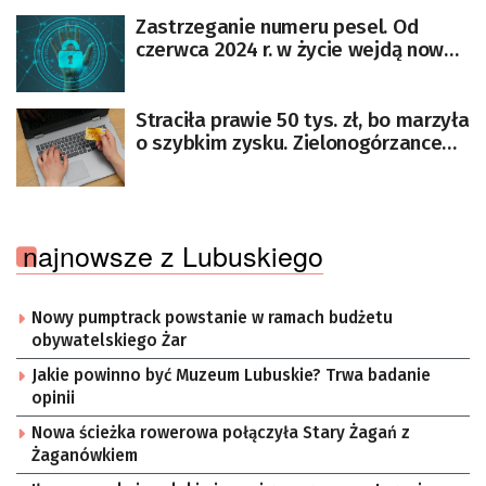
Zastrzeganie numeru pesel. Od
czerwca 2024 r. w życie wejdą nowe
przepisy
Straciła prawie 50 tys. zł, bo marzyła
o szybkim zysku. Zielonogórzance
zostały kredyty do spłacenia
najnowsze z Lubuskiego
Nowy pumptrack powstanie w ramach budżetu
obywatelskiego Żar
Jakie powinno być Muzeum Lubuskie? Trwa badanie
opinii
Nowa ścieżka rowerowa połączyła Stary Żagań z
Żaganówkiem