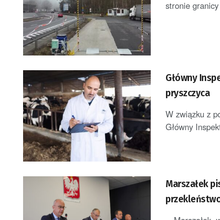
stronie granicy
Główny Inspekto
pryszczyca
W związku z po
Główny Inspekt
Marszałek pis
przekleństw