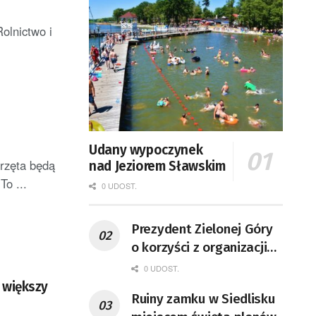
olnictwo i
Udany wypoczynek
erzęta będą
nad Jeziorem Sławskim
o ...
0 UDOST.
Prezydent Zielonej Góry
o korzyści z organizacji
mety Tour de Pologne
0 UDOST.
a większy
Ruiny zamku w Siedlisku