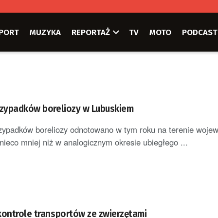
PORT
MUZYKA
REPORTAŻ
TV
MOTO
PODCAST
isko 300 przypadków boreliozy w Lubuskiem
zypadków boreliozy odnotowano w tym roku na terenie woje
 nieco mniej niż w analogicznym okresie ubiegłego ...
kontrole transportów ze zwierzętami