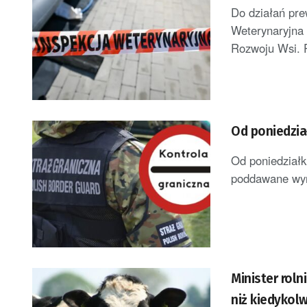
Do działań pre
Weterynaryjna 
Rozwoju Wsi. P
Od poniedział
Od poniedziałk
poddawane wyry
Minister roln
niż kiedykol