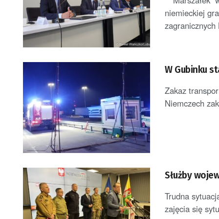
Marszałek woj
niemieckiej gr
zagranicznych 
W Gubinku st
Zakaz transpor
Niemczech zaka
Służby wojew
Trudna sytuacj
zajęcia się sy