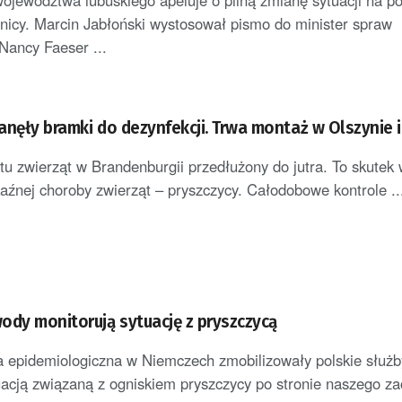
ewództwa lubuskiego apeluje o pilną zmianę sytuacji na po
anicy. Marcin Jabłoński wystosował pismo do minister spraw
Nancy Faeser ...
anęły bramki do dezynfekcji. Trwa montaż w Olszynie 
tu zwierząt w Brandenburgii przedłużony do jutra. To skutek
źnej choroby zwierząt – pryszczycy. Całodobowe kontrole ..
ody monitorują sytuację z pryszczycą
a epidemiologiczna w Niemczech zmobilizowały polskie służb
tuacją związaną z ogniskiem pryszczycy po stronie naszego z