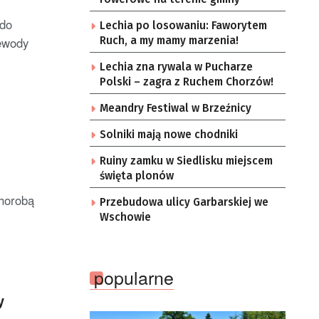
 do
Lechia po losowaniu: Faworytem
jewody
Ruch, a my mamy marzenia!
Lechia zna rywala w Pucharze
Polski – zagra z Ruchem Chorzów!
Meandry Festiwal w Brzeźnicy
Solniki mają nowe chodniki
Ruiny zamku w Siedlisku miejscem
święta plonów
chorobą
Przebudowa ulicy Garbarskiej we
Wschowie
popularne
y