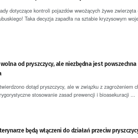
y dotyczące kontroli pojazdów wwożących żywe zwierzęta
ubuskiego! Taka decyzja zapadła na sztabie kryzysowym wo
 wolna od pryszczycy, ale niezbędna jest powszechna
a
twierdzono dotąd pryszczycy, ale w związku z zagrożeniem 
rygorystyczne stosowanie zasad prewencji i bioasekuracji ...
erynarze będą włączeni do działań przeciw pryszczyc