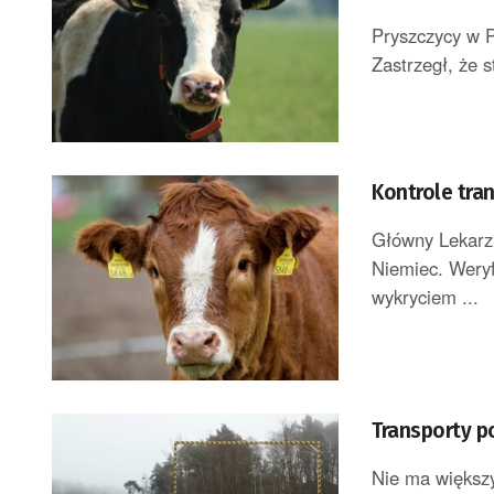
Pryszczycy w P
Zastrzegł, że s
Kontrole tra
Główny Lekarz 
Niemiec. Weryf
wykryciem ...
Transporty p
Nie ma większy