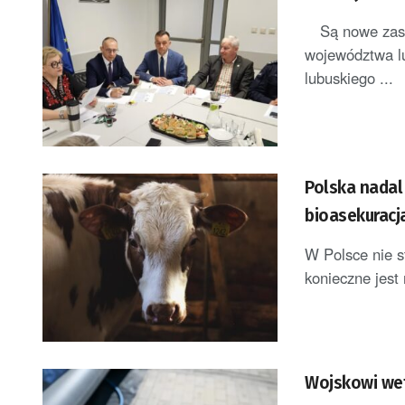
Są nowe zasad
województwa l
lubuskiego ...
Polska nadal
bioasekuracj
W Polsce nie s
konieczne jest 
Wojskowi wet