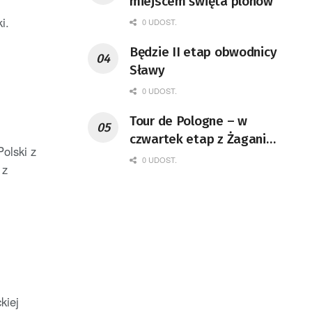
miejscem święta plonów
i.
0 UDOST.
Będzie II etap obwodnicy
Sławy
0 UDOST.
Tour de Pologne – w
czwartek etap z Żagania
olski z
do Karpacza
0 UDOST.
 z
kiej