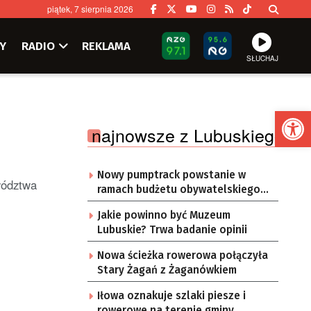
piątek, 7 sierpnia 2026
Y
RADIO
REKLAMA
SŁUCHAJ
Ot
najnowsze z Lubuskiego
Nowy pumptrack powstanie w
wództwa
ramach budżetu obywatelskiego
Żar
Jakie powinno być Muzeum
Lubuskie? Trwa badanie opinii
Nowa ścieżka rowerowa połączyła
Stary Żagań z Żaganówkiem
Iłowa oznakuje szlaki piesze i
rowerowe na terenie gminy