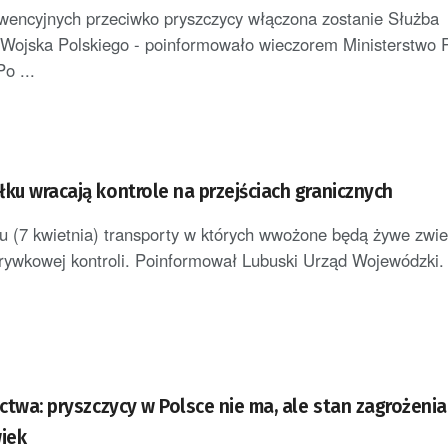
wencyjnych przeciwko pryszczycy włączona zostanie Służba
Wojska Polskiego - poinformowało wieczorem Ministerstwo R
o ...
ku wracają kontrole na przejściach granicznych
u (7 kwietnia) transporty w których wwożone będą żywe zwi
wkowej kontroli. Poinformował Lubuski Urząd Wojewódzki. T
ictwa: pryszczycy w Polsce nie ma, ale stan zagrożeni
wiek