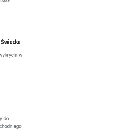
lsko-
i Świecku
 wykrycia w
.
y do
achodniego