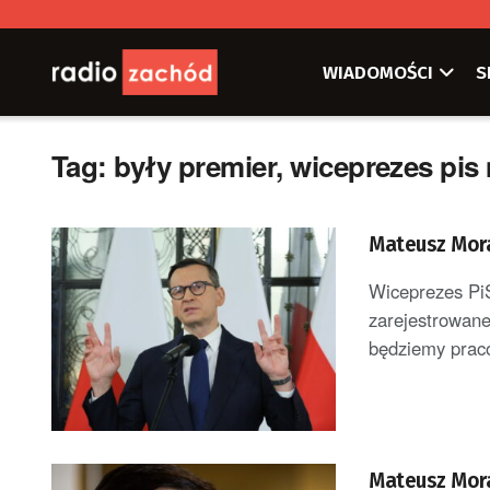
WIADOMOŚCI
S
Tag:
były premier, wiceprezes pi
Mateusz Mora
Wiceprezes PiS
zarejestrowan
będziemy praco
Mateusz Mora