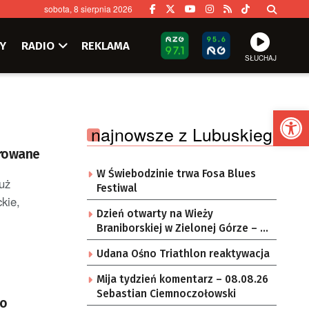
sobota, 8 sierpnia 2026
Y
RADIO
REKLAMA
SŁUCHAJ
Ot
najnowsze z Lubuskiego
trowane
W Świebodzinie trwa Fosa Blues
uż
Festiwal
kie,
Dzień otwarty na Wieży
Braniborskiej w Zielonej Górze – po
raz ostatni w tym roku
Udana Ośno Triathlon reaktywacja
Mija tydzień komentarz – 08.08.26
Sebastian Ciemnoczołowski
do