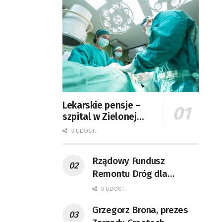
Lekarskie pensje –
szpital w Zielonej
Górze podaje dane
0 UDOST.
Rządowy Fundusz
Remontu Dróg dla
województwa lubuskiego
0 UDOST.
Grzegorz Brona, prezes