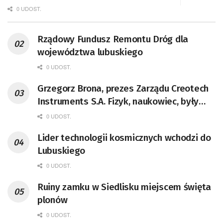
0 UDOST.
Rządowy Fundusz Remontu Dróg dla
województwa lubuskiego
0 UDOST.
Grzegorz Brona, prezes Zarządu Creotech
Instruments S.A. Fizyk, naukowiec, były
pracownik CERN w Genewie,
0 UDOST.
przedsiębiorca i nauczyciel akademicki,
Lider technologii kosmicznych wchodzi do
doktor habilitowany nauk fizycznych,
Lubuskiego
koordynator Rady Sektorowej ds.
Kompetencji Przemysłu Lotniczo-
0 UDOST.
Kosmicznego oraz członek Komitetu
Ruiny zamku w Siedlisku miejscem święta
Badań Kosmicznych i Satelitarnych PAN.
plonów
0 UDOST.