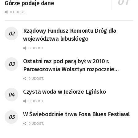
Górze podaje dane
0 UDOST.
Rządowy Fundusz Remontu Dróg dla
województwa lubuskiego
0 UDOST.
Ostatni raz pod parą był w 2010 r.
Parowozownia Wolsztyn rozpocznie
remont unikatowego Tr5-65
0 UDOST.
Czysta woda w Jeziorze Lgińsko
0 UDOST.
W Świebodzinie trwa Fosa Blues Festiwal
0 UDOST.