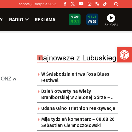
sobota, 8 sierpnia 2026
Y
RADIO
REKLAMA
SŁUCHAJ
Ot
najnowsze z Lubuskiego
W Świebodzinie trwa Fosa Blues
i ONZ w
Festiwal
Dzień otwarty na Wieży
Braniborskiej w Zielonej Górze – po
raz ostatni w tym roku
Udana Ośno Triathlon reaktywacja
Mija tydzień komentarz – 08.08.26
Sebastian Ciemnoczołowski