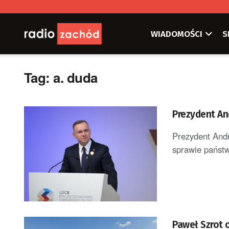
WIADOMOŚCI
S
Tag:
a. duda
Prezydent An
Prezydent And
sprawie państw
Paweł Szrot o