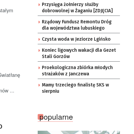
Przysięga żołnierzy służby
stałym
dobrowolnej w Żaganiu [ZDJĘCIA]
Rządowy Fundusz Remontu Dróg
dla województwa lubuskiego
Czysta woda w Jeziorze Lgińsko
Koniec ligowych wakacji dla Gezet
Stali Gorzów
Proekologiczna zbiórka młodych
Swiatłanę
strażaków z Janczewa
Mamy trzeciego finalistę SKS w
mów ...
sierpniu
popularne
O