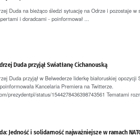
zej Duda na bieżąco śledzi sytuację na Odrze i pozostaje w 
spertami i doradcami - poinformował ...
drzej Duda przyjął Swiatłanę Cichanouską
zej Duda przyjął w Belwederze liderkę białoruskiej opozycji 
poinformowała Kancelaria Premiera na Twitterze.
r.com/prezydentpl/status/1544278436398743561 Tematami roz
da: Jedność i solidarność najważniejsze w ramach NAT