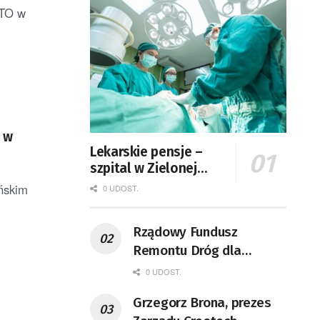
ATO w
e w
Lekarskie pensje –
szpital w Zielonej
Górze podaje dane
ińskim
0 UDOST.
Rządowy Fundusz
Remontu Dróg dla
województwa lubuskiego
0 UDOST.
Grzegorz Brona, prezes