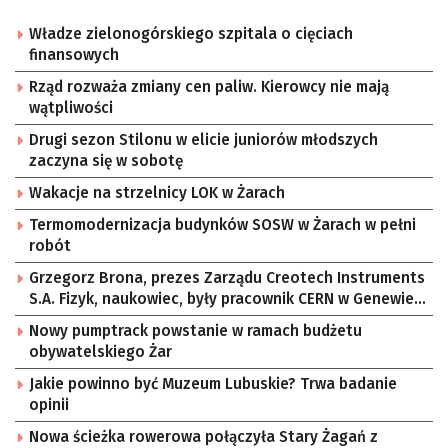
Władze zielonogórskiego szpitala o cięciach
finansowych
Rząd rozważa zmiany cen paliw. Kierowcy nie mają
wątpliwości
Drugi sezon Stilonu w elicie juniorów młodszych
zaczyna się w sobotę
Wakacje na strzelnicy LOK w Żarach
Termomodernizacja budynków SOSW w Żarach w pełni
robót
Grzegorz Brona, prezes Zarządu Creotech Instruments
S.A. Fizyk, naukowiec, były pracownik CERN w Genewie,
przedsiębiorca i nauczyciel akademicki, doktor
Nowy pumptrack powstanie w ramach budżetu
habilitowany nauk fizycznych, koordynator Rady
obywatelskiego Żar
Sektorowej ds. Kompetencji Przemysłu Lotniczo-
Kosmicznego oraz członek Komitetu Badań
Jakie powinno być Muzeum Lubuskie? Trwa badanie
Kosmicznych i Satelitarnych PAN.
opinii
Nowa ścieżka rowerowa połączyła Stary Żagań z