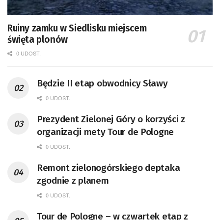
Ruiny zamku w Siedlisku miejscem
święta plonów
0 UDOST.
Będzie II etap obwodnicy Sławy
0 UDOST.
Prezydent Zielonej Góry o korzyści z
organizacji mety Tour de Pologne
0 UDOST.
Remont zielonogórskiego deptaka
zgodnie z planem
0 UDOST.
Tour de Pologne – w czwartek etap z