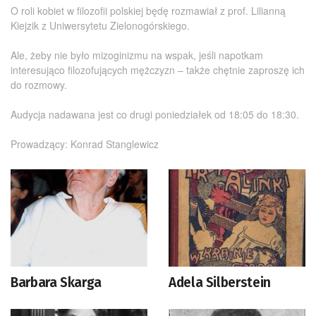
O roli kobiet w filozofii polskiej będę rozmawiał z prof. Lilianną
Kiejzik z Uniwersytetu Zielonogórskiego.
Ale, żeby nie było mizoginizmu na wspak, jeśli napotkam
interesująco filozofujących mężczyzn – także chętnie zaproszę ich
do rozmowy.
Audycja nadawana jest co drugi poniedziałek od 18:05 do 18:30.
Prowadzący: Konrad Stanglewicz
Barbara Skarga
Adela Silberstein