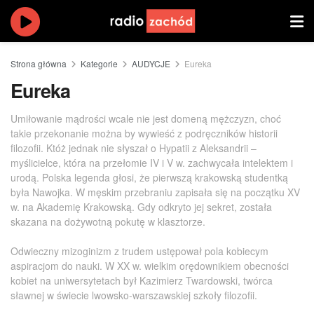
Strona główna
Kategorie
AUDYCJE
Eureka
Eureka
Umiłowanie mądrości wcale nie jest domeną mężczyzn, choć
takie przekonanie można by wywieść z podręczników historii
filozofii. Któż jednak nie słyszał o Hypatii z Aleksandrii –
myślicielce, która na przełomie IV i V w. zachwycała intelektem i
urodą. Polska legenda głosi, że pierwszą krakowską studentką
była Nawojka. W męskim przebraniu zapisała się na początku XV
w. na Akademię Krakowską. Gdy odkryto jej sekret, została
skazana na dożywotną pokutę w klasztorze.
Odwieczny mizoginizm z trudem ustępował pola kobiecym
aspiracjom do nauki. W XX w. wielkim orędownikiem obecności
kobiet na uniwersytetach był Kazimierz Twardowski, twórca
sławnej w świecie lwowsko-warszawskiej szkoły filozofii.