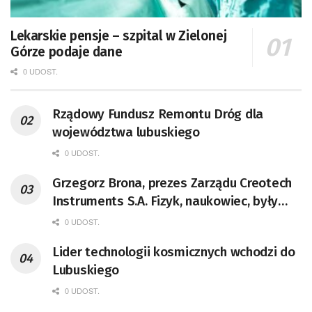
Lekarskie pensje – szpital w Zielonej
Górze podaje dane
0 UDOST.
Rządowy Fundusz Remontu Dróg dla
województwa lubuskiego
0 UDOST.
Grzegorz Brona, prezes Zarządu Creotech
Instruments S.A. Fizyk, naukowiec, były
pracownik CERN w Genewie,
0 UDOST.
przedsiębiorca i nauczyciel akademicki,
Lider technologii kosmicznych wchodzi do
doktor habilitowany nauk fizycznych,
Lubuskiego
koordynator Rady Sektorowej ds.
Kompetencji Przemysłu Lotniczo-
0 UDOST.
Kosmicznego oraz członek Komitetu