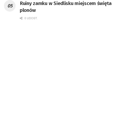
Ruiny zamku w Siedlisku miejscem święta
Badań Kosmicznych i Satelitarnych PAN.
plonów
0 UDOST.