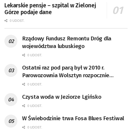
Lekarskie pensje – szpital w Zielonej
Górze podaje dane
0 UDOST.
Rządowy Fundusz Remontu Dróg dla
województwa lubuskiego
0 UDOST.
Ostatni raz pod parą był w 2010 r.
Parowozownia Wolsztyn rozpocznie
remont unikatowego Tr5-65
0 UDOST.
Czysta woda w Jeziorze Lgińsko
0 UDOST.
W Świebodzinie trwa Fosa Blues Festiwal
0 UDOST.